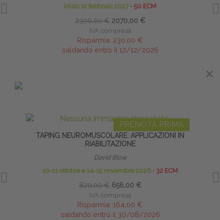
inizio 12 febbraio 2027
∙
50 ECM
2300,00 €
2070,00 €
IVA compresa
Risparmia:
230,00 €
saldando entro il 12/12/2026
×
×
IN EVIDENZA
PRENOTA PRIMA
TAPING NEUROMUSCOLARE: APPLICAZIONI IN
DOLO
RIABILITAZIONE
VALUTA
David Blow
10-11 ottobre e 14-15 novembre 2026
∙
32 ECM
820,00 €
656,00 €
IVA compresa
Risparmia:
164,00 €
saldando entro il 30/08/2026