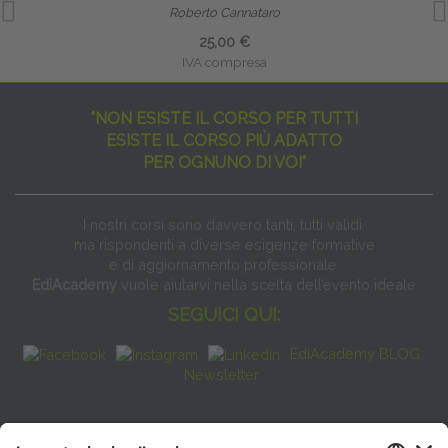
Roberto Cannataro
25,00 €
IVA compresa
"NON ESISTE IL CORSO PER TUTTI
ESISTE IL CORSO PIÙ ADATTO
PER OGNUNO DI VOI"
I nostri corsi sono davvero tanti, tutti validi
ma rispondenti a diverse esigenze formative
e di aggiornamento professionale.
EdiAcademy
vuole aiutarvi nella scelta dell’evento ideale
SEGUICI QUI:
EdiAcademy BLOG
Newsletter