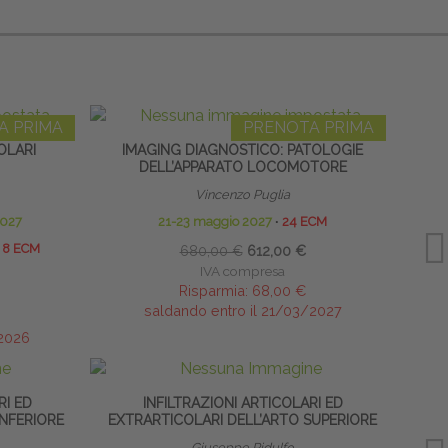
A PRIMA
PRENOTA PRIMA
OLARI
IMAGING DIAGNOSTICO: PATOLOGIE
DELL’APPARATO LOCOMOTORE
EXT
Vincenzo Puglia
2027
21-23 maggio 2027
∙
24 ECM
8 ECM
680,00 €
612,00 €
IVA compresa
Risparmia:
68,00 €
saldando entro il 21/03/2027
/2026
RI ED
INFILTRAZIONI ARTICOLARI ED
BIOGI
INFERIORE
EXTRARTICOLARI DELL’ARTO SUPERIORE
Giuseppe Ridulfo