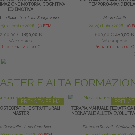
MAZIONE MOTORIA, COGNITIVA
TEMPORO-MANDIBOLA
ED EMOTIVA
ile Scientifico:
Luca Sangiovanni
Mauro Ciletti
o 19 settembre 2026
∙
50 ECM
24-25 ottobre 2026
∙
16 
2100,00 €
1890,00 €
600,00 €
480,00 €
IVA compresa
IVA compresa
Risparmia:
210,00 €
Risparmia:
120,00 €
ando entro il 30/08/2026
saldando entro il 30/08
ASTER E ALTA FORMAZIO
PRENOTA PRIMA
PRENOT
 OSTEOPATICHE STRUTTURALI -
TERAPIA MANUALE PEDIATRICA 
MASTER
NEONATALE ALL’ETÀ EVOLUTIV
 Chiantello - Luca Brambilla
Eleonora Resnati - Stefania B
o 20 novembre 2026
∙
50 ECM
inizio 12 febbraio 2027
∙
50