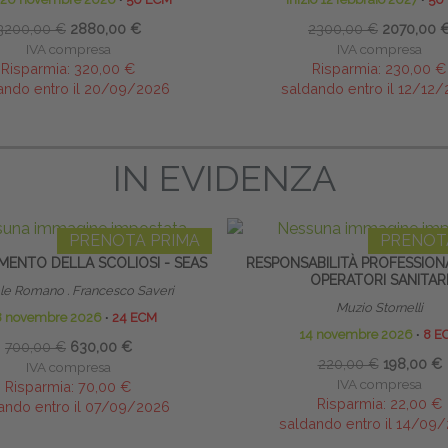
3200,00 €
2880,00 €
2300,00 €
2070,00 
IVA compresa
IVA compresa
Risparmia:
320,00 €
Risparmia:
230,00 €
ando entro il 20/09/2026
saldando entro il 12/12
IN EVIDENZA
PRENOTA PRIMA
PRENOT
MENTO DELLA SCOLIOSI - SEAS
RESPONSABILITÀ PROFESSION
OPERATORI SANITAR
le Romano . Francesco Saveri
Muzio Stornelli
8 novembre 2026
∙
24 ECM
14 novembre 2026
∙
8 E
700,00 €
630,00 €
220,00 €
198,00 €
IVA compresa
IVA compresa
Risparmia:
70,00 €
Risparmia:
22,00 €
ando entro il 07/09/2026
saldando entro il 14/09