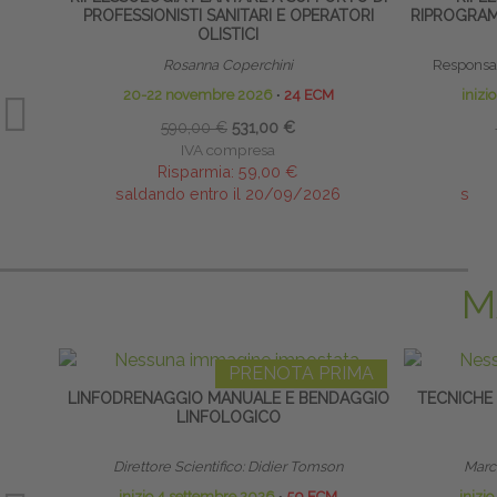
PROFESSIONISTI SANITARI E OPERATORI
RIPROGRAM
OLISTICI
Rosanna Coperchini
Responsab
20-22 novembre 2026
∙
24 ECM
inizi
590,00 €
531,00 €
IVA compresa
Risparmia:
59,00 €
saldando entro il 20/09/2026
sald
M
PRENOTA PRIMA
LINFODRENAGGIO MANUALE E BENDAGGIO
TECNICHE
LINFOLOGICO
Direttore Scientifico: Didier Tomson
Marco
inizio 4 settembre 2026
∙
50 ECM
inizi