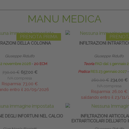
MANU MEDICA
PRENOTA PRIMA
PRENOT
LTRAZIONI DELLA COLONNA
INFILTRAZIONI INTRARTIC
Giuseppe Ridulfo
Giuseppe Ridulfo
22 novembre 2026
∙
20 ECM
Teoria
FAD dal 1 gennaio 
Pratica
RES 23 gennaio 2027
∙
730,00 €
657,00 €
IVA compresa
260,00 €
234,00 €
Risparmia:
73,00 €
IVA compresa
ando entro il 20/09/2026
Risparmia:
26,00 €
saldando entro il 23/11
E DEGLI INFORTUNI NEL CALCIO
INFILTRAZIONI ARTICOLA
EXTRARTICOLARI DELL’ARTO 
Gian Nicola Bisciotti
Giuseppe Ridulfo