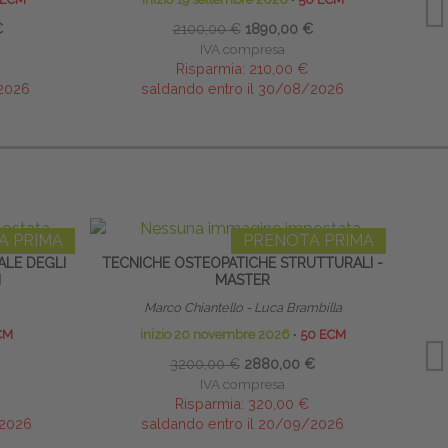
€
2100,00 €
1890,00 €
IVA compresa
Risparmia:
210,00 €
/2026
saldando entro il 30/08/2026
A PRIMA
PRENOTA PRIMA
ALE DEGLI
TECNICHE OSTEOPATICHE STRUTTURALI -
I MER
I
MASTER
D
Marco Chiantello - Luca Brambilla
CM
inizio 20 novembre 2026
∙
50 ECM
3200,00 €
2880,00 €
IVA compresa
Risparmia:
320,00 €
/2026
saldando entro il 20/09/2026