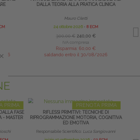
RE
DALLA TEORIA ALLA PRATICA CLINICA
Mauro Ciletti
ECM
24 ottobre 2026
∙
8 ECM
300,00 €
240,00 €
IVA compresa
Risparmia:
60,00 €
×
×
/2026
saldando entro il 30/08/2026
NE
A PRIMA
PRENOTA PRIMA
DALLA FASE
RIFLESSI PRIMITIVI: TECNICHE DI
SCUO
A - MASTER
RIPROGRAMMAZIONE MOTORIA, COGNITIVA
ED EMOTIVA
rioschi
Responsabile Scientifico:
Luca Sangiovanni
Direttor
 ECM
inizio 19 settembre 2026
∙
50 ECM