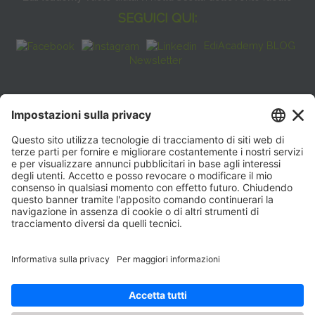
SEGUICI QUI:
EdiAcademy BLOG
Newsletter
FAQ
CONTATTI
EdiAcademy
Sede operativa: V.le E. Forlanini, 21 - 20134, Milano
(+39)0270211274
E-mail:
formazione@eenet.it
Sede legale: V.le E. Forlanini, 21 - 20134, Milano
Partita IVA e Codice Fiscale: 07936030159
ORARI SEGRETERIA
Lunedì—Giovedì: 08:30–17:30
Venerdì: 08:30–16:00