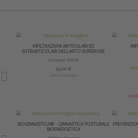
INFILTRAZIONI ARTICOLARI ED
INF
EXTRARTICOLARI DELL’ARTO SUPERIORE
Giuseppe Ridulfo
27-
25,00 €
IVA compresa
sald
BIOGINNASTICA® - GINNASTICA POSTURALE
PREVENZION
BIOENERGETICA
Stefania Tronconi