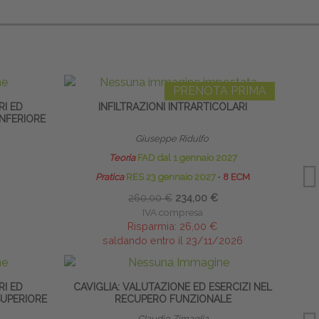
PRENOTA PRIMA
RI ED
INFILTRAZIONI INTRARTICOLARI
ECO
INFERIORE
Giuseppe Ridulfo
Teoria
FAD dal 1 gennaio 2027
Pratica
RES 23 gennaio 2027
∙
8 ECM
260,00 €
234,00 €
IVA compresa
Risparmia:
26,00 €
saldando entro il 23/11/2026
RI ED
CAVIGLIA: VALUTAZIONE ED ESERCIZI NEL
INTEG
SUPERIORE
RECUPERO FUNZIONALE
Claudio Zimaglia