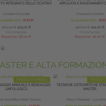
O INTEGRATO DELLE CICATRICI
APPLICATA E RAGIONAMENTO
Corrado Comunale
Francesco Contiero
3-4 aprile 2027
∙
16 ECM
13-14 marzo 2027
∙
16 E
460,00 €
414,00 €
460,00 €
414,00 €
IVA compresa
IVA compresa
Risparmia:
46,00 €
Risparmia:
46,00 €
ando entro il 03/02/2027
saldando entro il 13/01
ASTER E ALTA FORMAZIO
PRENOTA PRIMA
PRENOT
NAGGIO MANUALE E BENDAGGIO
TECNICHE OSTEOPATICHE STRU
LINFOLOGICO
MASTER
ore Scientifico: Didier Tomson
Marco Chiantello - Luca Bra
io 4 settembre 2026
∙
50 ECM
inizio 20 novembre 2026
∙
5