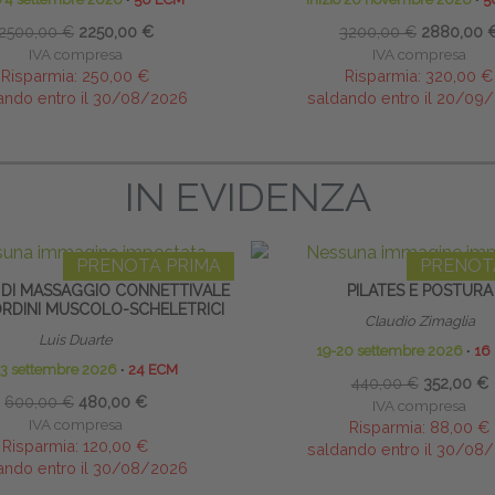
2500,00 €
2250,00 €
3200,00 €
2880,00 
IVA compresa
IVA compresa
Risparmia:
250,00 €
Risparmia:
320,00 €
ando entro il 30/08/2026
saldando entro il 20/09
IN EVIDENZA
PRENOTA PRIMA
PRENOT
 DI MASSAGGIO CONNETTIVALE
PILATES E POSTURA
SORDINI MUSCOLO-SCHELETRICI
Claudio Zimaglia
Luis Duarte
19-20 settembre 2026
∙
16
13 settembre 2026
∙
24 ECM
440,00 €
352,00 €
600,00 €
480,00 €
IVA compresa
IVA compresa
Risparmia:
88,00 €
Risparmia:
120,00 €
saldando entro il 30/08
ando entro il 30/08/2026