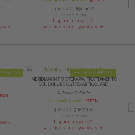
€
2100,00 €
1890,00 €
IVA compresa
Risparmia:
210,00 €
/2026
saldando entro il 30/08/2026
A PRIMA
PRENOTA PRIMA
I MERIDIANI IN FISIOTERAPIA: TRATTAMENTO
D
DEL DOLORE OSTEO-ARTICOLARE
FUNZ
M
Catherine Bellwald
 ECM
10-11 ottobre 2026
∙
16 ECM
460,00 €
368,00 €
IVA compresa
Risparmia:
92,00 €
/2026
saldando entro il 30/08/2026