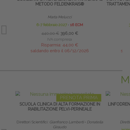
METODO FELDENKRAIS®
TRATTAMENT
Marta Melucci
6-7 febbraio 2027
∙
16 ECM
440,00 €
396,00 €
IVA compresa
Risparmia:
44,00 €
saldando entro il 06/12/2026
sald
M
PRENOTA PRIMA
SCUOLA CLINICA DI ALTA FORMAZIONE IN
LINFODRE
RIABILITAZIONE PELVI-PERINEALE
Direttori Scientifici:
Gianfranco Lamberti
∙
Donatella
Dirett
Giraudo
iniz