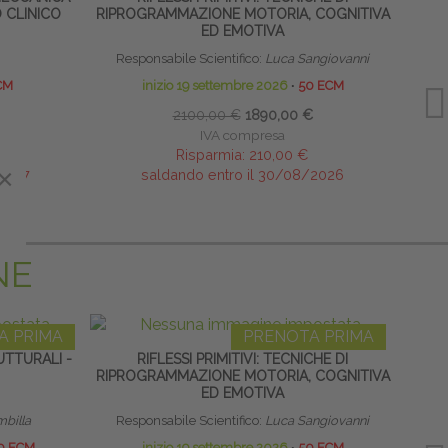
 CLINICO
RIPROGRAMMAZIONE MOTORIA, COGNITIVA
ED EMOTIVA
Responsabile Scientifico:
Luca Sangiovanni
CM
inizio 19 settembre 2026
∙
50 ECM
2100,00 €
1890,00 €
IVA compresa
Risparmia:
210,00 €
×
×
/2027
saldando entro il 30/08/2026
NE
A PRIMA
PRENOTA PRIMA
TTURALI -
RIFLESSI PRIMITIVI: TECNICHE DI
TERAP
RIPROGRAMMAZIONE MOTORIA, COGNITIVA
NEON
ED EMOTIVA
mbilla
Responsabile Scientifico:
Luca Sangiovanni
0 ECM
inizio 19 settembre 2026
∙
50 ECM