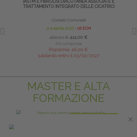
IASTM E FIBROLISI DIACUTANEA ASSOCIATE E
GR
TRATTAMENTO INTEGRATO DELLE CICATRICI
Corrado Comunale
3-4 aprile 2027
∙
16 ECM
460,00 €
414,00 €
IVA compresa
Risparmia:
46,00 €
saldando entro il 03/02/2027
MASTER E ALTA
FORMAZIONE
PRENOTA PRIMA
×
HOMEODYNAMIC BOWEN THERAPYTM (HBT)
LI
BOWEN OMEODINAMICO