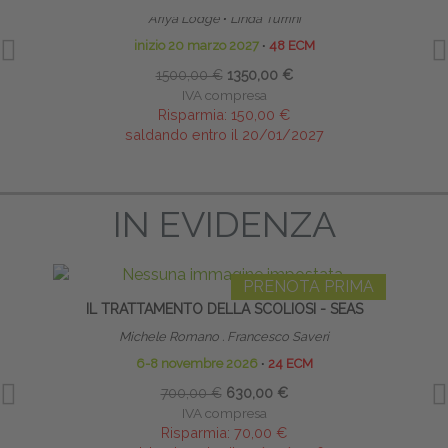
Ariya Lodge
∙
Linda Turrini
inizio 20 marzo 2027
∙
48 ECM
1500,00 €
1350,00 €
IVA compresa
Risparmia:
150,00 €
saldando entro il 20/01/2027
IN EVIDENZA
PRENOTA PRIMA
IL TRATTAMENTO DELLA SCOLIOSI - SEAS
C
Michele Romano . Francesco Saveri
6-8 novembre 2026
∙
24 ECM
700,00 €
630,00 €
IVA compresa
Risparmia:
70,00 €