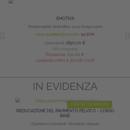
PRENOTA PRIMA
RIFLESSI PRIMITIVI: TECNICHE DI
TECNI
RIPROGRAMMAZIONE MOTORIA, COGNITIVA ED
EMOTIVA
Responsabile Scientifico:
Luca Sangiovanni
inizio 19 settembre 2026
∙
50 ECM
2100,00 €
1890,00 €
IVA compresa
Risparmia:
210,00 €
saldando entro il 30/08/2026
IN EVIDENZA
PRENOTA PRIMA
RIEDUCAZIONE DEL PAVIMENTO PELVICO - CORSO
I MER
BASE
Gianfranco Lamberti
∙
Donatella Giraudo