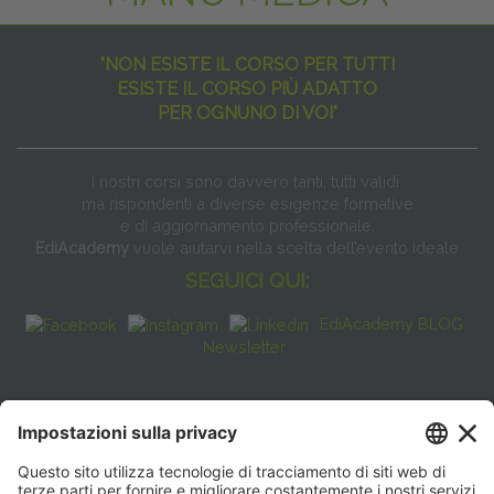
"NON ESISTE IL CORSO PER TUTTI
ESISTE IL CORSO PIÙ ADATTO
PER OGNUNO DI VOI"
I nostri corsi sono davvero tanti, tutti validi
ma rispondenti a diverse esigenze formative
e di aggiornamento professionale.
EdiAcademy
vuole aiutarvi nella scelta dell’evento ideale
SEGUICI QUI:
EdiAcademy BLOG
Newsletter
FAQ
CONTATTI