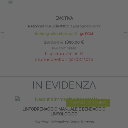
PRENOTA PRIMA
RIFLESSI PRIMITIVI: TECNICHE DI
TECNI
RIPROGRAMMAZIONE MOTORIA, COGNITIVA ED
EMOTIVA
Responsabile Scientifico:
Luca Sangiovanni
inizio 19 settembre 2026
∙
50 ECM
2100,00 €
1890,00 €
IVA compresa
Risparmia:
210,00 €
saldando entro il 30/08/2026
IN EVIDENZA
PRENOTA PRIMA
LINFODRENAGGIO MANUALE E BENDAGGIO
NE
LINFOLOGICO
Direttore Scientifico: Didier Tomson