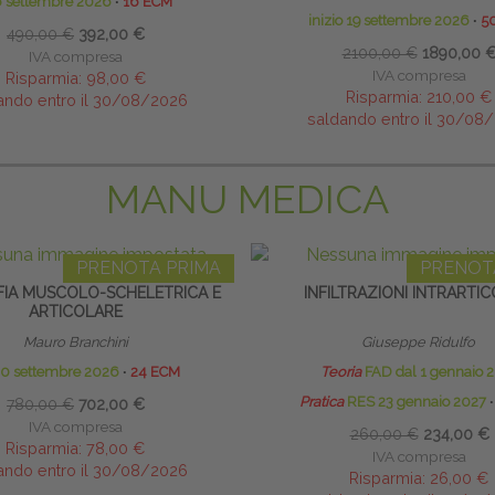
6 settembre 2026
∙
16 ECM
inizio 19 settembre 2026
∙
5
490,00 €
392,00 €
2100,00 €
1890,00 
IVA compresa
IVA compresa
Risparmia:
98,00 €
Risparmia:
210,00 €
ando entro il 30/08/2026
saldando entro il 30/08
MANU MEDICA
PRENOTA PRIMA
PRENOT
IA MUSCOLO-SCHELETRICA E
INFILTRAZIONI INTRARTIC
ARTICOLARE
Mauro Branchini
Giuseppe Ridulfo
20 settembre 2026
∙
24 ECM
Teoria
FAD dal 1 gennaio 
Pratica
RES 23 gennaio 2027
∙
780,00 €
702,00 €
IVA compresa
260,00 €
234,00 €
Risparmia:
78,00 €
IVA compresa
ando entro il 30/08/2026
Risparmia:
26,00 €