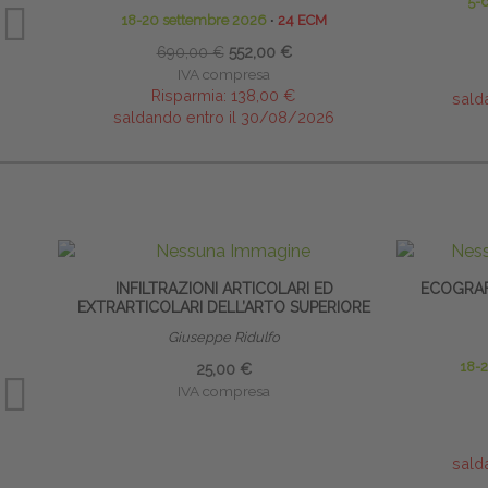
5-
18-20 settembre 2026
∙
24 ECM
690,00 €
552,00 €
IVA compresa
Risparmia:
138,00 €
sald
saldando entro il 30/08/2026
INFILTRAZIONI ARTICOLARI ED
ECOGRAF
EXTRARTICOLARI DELL’ARTO SUPERIORE
Giuseppe Ridulfo
18-
25,00 €
IVA compresa
sald