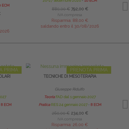
26-27 settembre 2026
∙
16 ECM
0 ECM
880,00 €
792,00 €
€
IVA compresa
Risparmia:
88,00 €
saldando entro il 30/08/2026
/2026
A PRIMA
PRENOTA PRIMA
OLARI
TECNICHE DI MESOTERAPIA
Giuseppe Ridulfo
2027
Teoria
FAD dal 1 gennaio 2027
8 ECM
Pratica
RES 24 gennaio 2027
∙
8 ECM
260,00 €
234,00 €
IVA compresa
Risparmia:
26,00 €