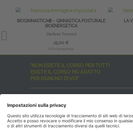
BIOGINNASTICA® - GINNASTICA POSTURALE
LA 
BIOENERGETICA
Stefania Tronconi
25,00 €
IVA compresa
"NON ESISTE IL CORSO PER TUTTI
ESISTE IL CORSO PIÙ ADATTO
PER OGNUNO DI VOI"
I nostri corsi sono davvero tanti, tutti validi
ma rispondenti a diverse esigenze formative
e di aggiornamento professionale.
EdiAcademy
vuole aiutarvi nella scelta dell’evento 
SEGUICI QUI: