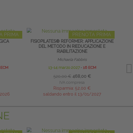
A PRIMA
PRENOTA PRIMA
GICA
FISIOPILATES® REFORMER: APPLICAZIONE
L’ A
DEL METODO IN RIEDUCAZIONE E
RIABILITAZIONE
Michaela Fabbris
 ECM
13-14 marzo 2027
∙
16 ECM
520,00 €
468,00 €
IVA compresa
Risparmia:
52,00 €
/2026
saldando entro il 13/01/2027
NE