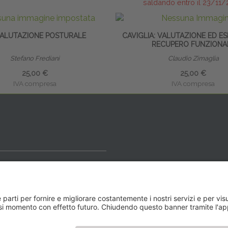
saldando entro il 23/11
VALUTAZIONE POSTURALE
CAVIGLIA: VALUTAZIONE ED ES
RECUPERO FUNZIONA
Stefano Frediani
Claudio Zimaglia
25,00 €
25,00 €
IVA compresa
IVA compresa
ideale