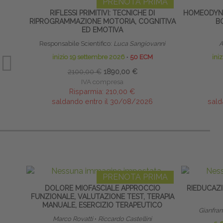
PRENOTA PRIMA
RIFLESSI PRIMITIVI: TECNICHE DI
HOMEODYNA
RIPROGRAMMAZIONE MOTORIA, COGNITIVA
B
ED EMOTIVA
Responsabile Scientifico:
Luca Sangiovanni
A
inizio 19 settembre 2026
∙
50 ECM
ini
2100,00 €
1890,00 €
IVA compresa
Risparmia:
210,00 €
saldando entro il 30/08/2026
sald
PRENOTA PRIMA
DOLORE MIOFASCIALE APPROCCIO
RIEDUCAZI
FUNZIONALE, VALUTAZIONE TEST, TERAPIA
MANUALE, ESERCIZIO TERAPEUTICO
Gianfra
Marco Rovatti
∙
Riccardo Castellini