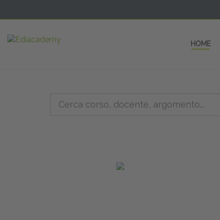
HOME
5 AULE
a una fe
non