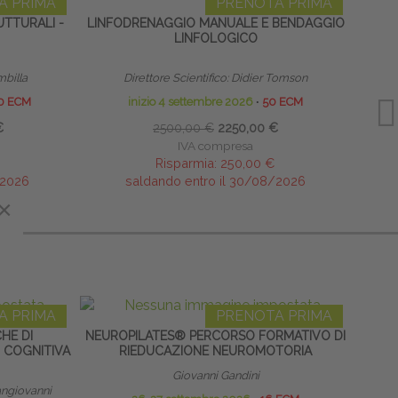
A PRIMA
PRENOTA PRIMA
TTURALI -
LINFODRENAGGIO MANUALE E BENDAGGIO
SCUO
LINFOLOGICO
mbilla
Direttore Scientifico: Didier Tomson
Direttor
0 ECM
inizio 4 settembre 2026
∙
50 ECM
€
2500,00 €
2250,00 €
IVA compresa
Risparmia:
250,00 €
/2026
saldando entro il 30/08/2026
×
A PRIMA
PRENOTA PRIMA
CHE DI
NEUROPILATES® PERCORSO FORMATIVO DI
HOME
 COGNITIVA
RIEDUCAZIONE NEUROMOTORIA
Giovanni Gandini
ngiovanni