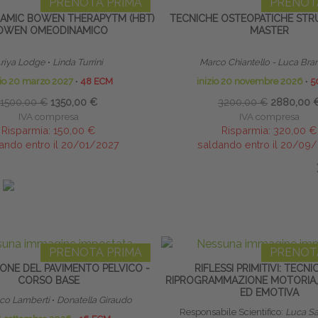
PRENOTA PRIMA
PRENOT
MIC BOWEN THERAPYTM (HBT)
TECNICHE OSTEOPATICHE STRU
OWEN OMEODINAMICO
MASTER
riya Lodge
∙
Linda Turrini
Marco Chiantello - Luca Bra
zio 20 marzo 2027
∙
48 ECM
inizio 20 novembre 2026
∙
5
1500,00 €
1350,00 €
3200,00 €
2880,00 
IVA compresa
IVA compresa
Risparmia:
150,00 €
Risparmia:
320,00 €
ando entro il 20/01/2027
saldando entro il 20/09
IN EVIDENZA
PRENOTA PRIMA
PRENOT
ONE DEL PAVIMENTO PELVICO -
RIFLESSI PRIMITIVI: TECNI
CORSO BASE
RIPROGRAMMAZIONE MOTORIA,
ED EMOTIVA
nco Lamberti
∙
Donatella Giraudo
Responsabile Scientifico:
Luca Sa