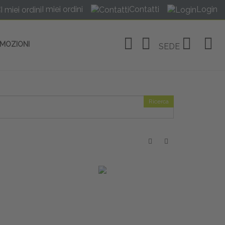
I miei ordini
Contatti
Login
OMOZIONI
SEDE
Ricerca
OSITIVI
no Linate
tivi