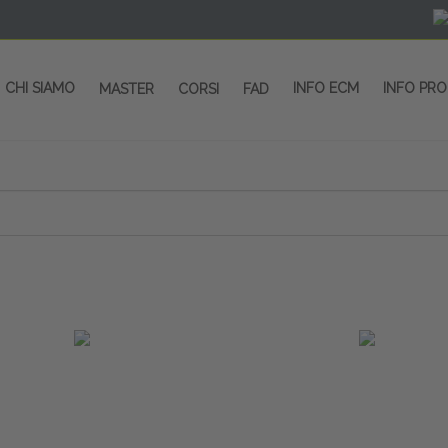
CHI SIAMO
INFO ECM
INFO PR
MASTER
CORSI
FAD
 CORSI - SALA CONGRESSI - SPAZI ESP
OLTRE 200 EVENTI OGNI ANNO
PROVIDER ECM dal 2004
CORSI RESIDENZIALI
MASTER IN ALTA FORMAZIONE
ACCREDITAMENTO ECM
rmata di Metropolitana MM4 (REPETTI) dall’aeroporto di Mila
 abbiamo mai smesso di dare risposte ai vostri bisogni forma
dedicati a professionisti sanitari e tecnici dello sport