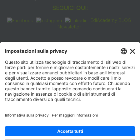
SEGUICI QUI:
EdiAcademy BLOG
Newsletter
FAQ
CONTATTI
EdiAcademy
Sede operativa: V.le E. Forlanini, 21 - 20134, Milano
(+39)0270211274
E-mail:
formazione@eenet.it
Sede legale: V.le E. Forlanini, 21 - 20134, Milano
Partita IVA e Codice Fiscale: 07936030159
ORARI SEGRETERIA
Lunedì—Giovedì: 08:30–17:30
Venerdì: 08:30–16:00