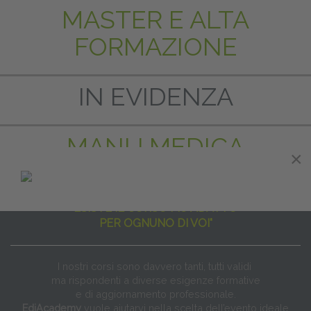
MASTER E ALTA
FORMAZIONE
IN EVIDENZA
MANU MEDICA
×
"NON ESISTE IL CORSO PER TUTTI
ESISTE IL CORSO PIÙ ADATTO
PER OGNUNO DI VOI"
I nostri corsi sono davvero tanti, tutti validi
ma rispondenti a diverse esigenze formative
e di aggiornamento professionale.
EdiAcademy
vuole aiutarvi nella scelta dell’evento ideale