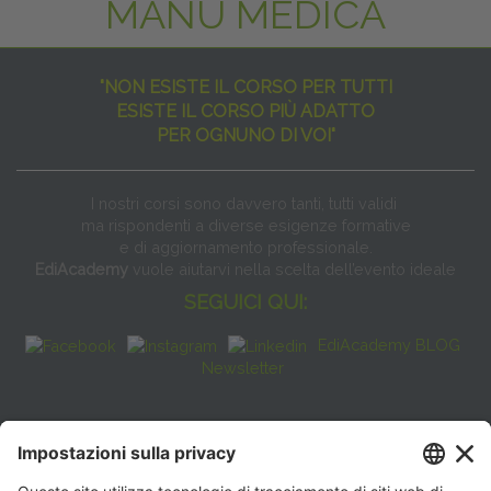
MANU MEDICA
"NON ESISTE IL CORSO PER TUTTI
ESISTE IL CORSO PIÙ ADATTO
PER OGNUNO DI VOI"
I nostri corsi sono davvero tanti, tutti validi
ma rispondenti a diverse esigenze formative
e di aggiornamento professionale.
EdiAcademy
vuole aiutarvi nella scelta dell’evento ideale
SEGUICI QUI:
EdiAcademy BLOG
Newsletter
FAQ