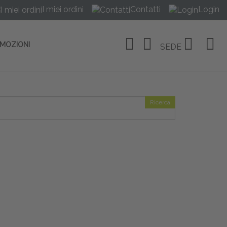
I miei ordini
Contatti
Login
OMOZIONI
SEDE
Ricerca