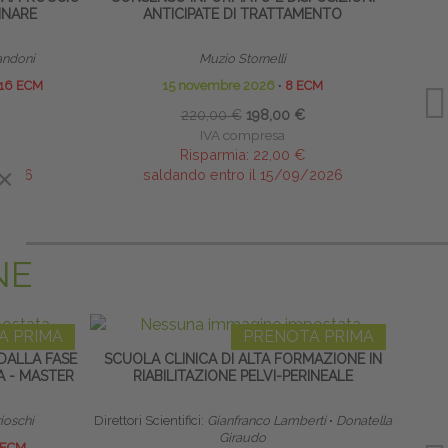
INARE
ANTICIPATE DI TRATTAMENTO
andoni
Muzio Stornelli
L
16 ECM
15 novembre 2026
∙
8 ECM
17-18
220,00 €
198,00 €
IVA compresa
Risparmia:
22,00 €
×
/2026
saldando entro il 15/09/2026
NE
A PRIMA
PRENOTA PRIMA
DALLA FASE
SCUOLA CLINICA DI ALTA FORMAZIONE IN
A - MASTER
RIABILITAZIONE PELVI-PERINEALE
RIPR
rioschi
Direttori Scientifici:
Gianfranco Lamberti
∙
Donatella
Res
Giraudo
 ECM