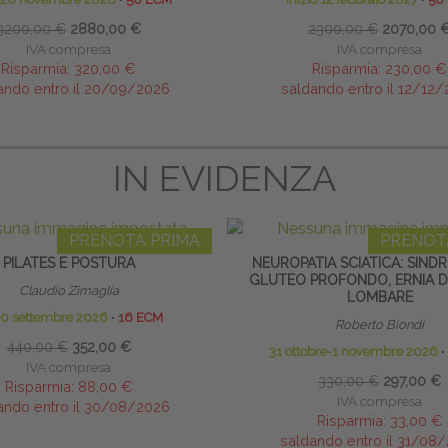
3200,00 €
2880,00 €
2300,00 €
2070,00 
IVA compresa
IVA compresa
Risparmia:
320,00 €
Risparmia:
230,00 €
ando entro il 20/09/2026
saldando entro il 12/12
IN EVIDENZA
PRENOTA PRIMA
PRENOT
PILATES E POSTURA
NEUROPATIA SCIATICA: SIND
GLUTEO PROFONDO, ERNIA D
Claudio Zimaglia
LOMBARE
20 settembre 2026
∙
16 ECM
Roberto Biondi
440,00 €
352,00 €
31 ottobre-1 novembre 2026
∙
IVA compresa
330,00 €
297,00 €
Risparmia:
88,00 €
IVA compresa
ando entro il 30/08/2026
Risparmia:
33,00 €
saldando entro il 31/08