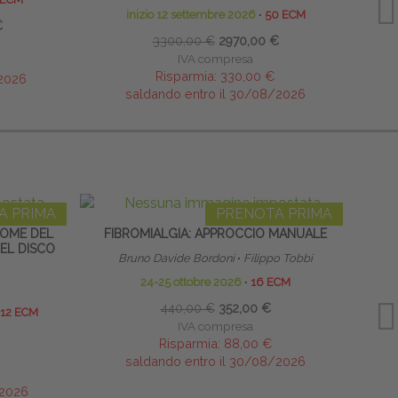
inizio 12 settembre 2026
∙
50 ECM
€
3300,00 €
2970,00 €
IVA compresa
Risparmia:
330,00 €
/2026
saldando entro il 30/08/2026
A PRIMA
PRENOTA PRIMA
ROME DEL
FIBROMIALGIA: APPROCCIO MANUALE
HOME
EL DISCO
Bruno Davide Bordoni
∙
Filippo Tobbi
24-25 ottobre 2026
∙
16 ECM
440,00 €
352,00 €
12 ECM
IVA compresa
Risparmia:
88,00 €
saldando entro il 30/08/2026
/2026