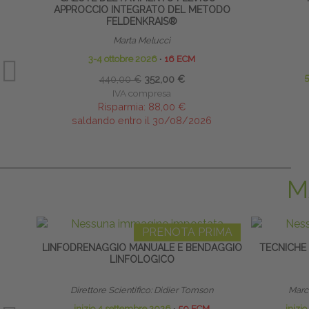
APPROCCIO INTEGRATO DEL METODO
FELDENKRAIS®
Marta Melucci
3-4 ottobre 2026
∙
16 ECM
440,00 €
352,00 €
IVA compresa
Risparmia:
88,00 €
saldando entro il 30/08/2026
M
PRENOTA PRIMA
LINFODRENAGGIO MANUALE E BENDAGGIO
TECNICHE
LINFOLOGICO
Direttore Scientifico: Didier Tomson
Marco
inizio 4 settembre 2026
∙
50 ECM
inizi