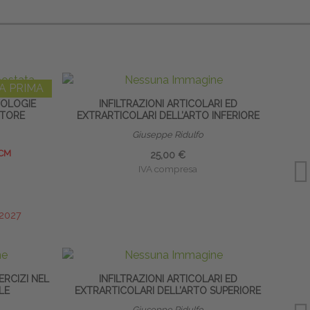
A PRIMA
TOLOGIE
INFILTRAZIONI ARTICOLARI ED
OTORE
EXTRARTICOLARI DELL’ARTO INFERIORE
Giuseppe Ridulfo
ECM
25,00 €
IVA compresa
/2027
ERCIZI NEL
INFILTRAZIONI ARTICOLARI ED
PREVE
LE
EXTRARTICOLARI DELL’ARTO SUPERIORE
Giuseppe Ridulfo