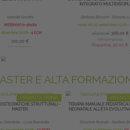
INTEGRATO MULTIDISCIPL
Isabella Serafini
Stefania Brioschi - Roberta L
WEBINAR in diretta
inizio 26-27 settembre 2026
∙
5 dicembre 2026
∙
4 ECM
460,00 €
368,00 €
IVA compresa
100,00 €
Risparmia:
92,00 €
IVA compresa
saldando entro il 30/08
ASTER E ALTA FORMAZIO
PRENOTA PRIMA
PRENOT
 OSTEOPATICHE STRUTTURALI -
TERAPIA MANUALE PEDIATRICA 
MASTER
NEONATALE ALL’ETÀ EVOLUTIV
 Chiantello - Luca Brambilla
Eleonora Resnati - Stefania B
o 20 novembre 2026
∙
50 ECM
inizio 12 febbraio 2027
∙
50