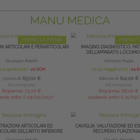
MANU MEDICA
PRENOTA PRIMA
PRENOT
NI ARTICOLARI E PERIARTICOLARI
IMAGING DIAGNOSTICO: PA
DELL’APPARATO LOCOM
Giuseppe Ridulfo
Vincenzo Puglia
-11 aprile 2027
∙
20 ECM
21-23 maggio 2027
∙
24 
730,00 €
657,00 €
680,00 €
612,00 €
IVA compresa
IVA compresa
Risparmia:
73,00 €
Risparmia:
68,00 €
ando entro il 09/02/2027
saldando entro il 21/03
LTRAZIONI ARTICOLARI ED
CAVIGLIA: VALUTAZIONE ED ES
COLARI DELL’ARTO INFERIORE
RECUPERO FUNZIONA
Giuseppe Ridulfo
Claudio Zimaglia