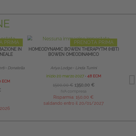
NE
A PRIMA
PRENOTA PRIMA
MAZIONE IN
HOMEODYNAMIC BOWEN THERAPYTM (HBT)
TERAP
INEALE
BOWEN OMEODINAMICO
NEON
rti
∙
Donatella
Ariya Lodge
∙
Linda Turrini
inizio 20 marzo 2027
∙
48 ECM
0 ECM
1500,00 €
1350,00 €
€
IVA compresa
Risparmia:
150,00 €
saldando entro il 20/01/2027
/2026