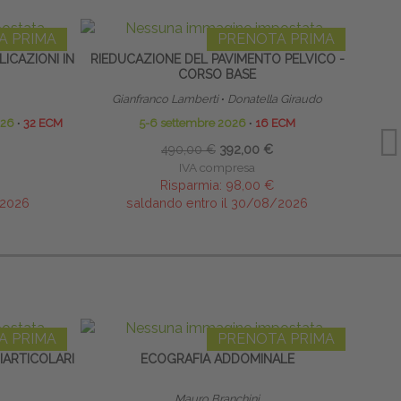
A PRIMA
PRENOTA PRIMA
ICAZIONI IN
RIEDUCAZIONE DEL PAVIMENTO PELVICO -
MOXA 
CORSO BASE
Gianfranco Lamberti
∙
Donatella Giraudo
026
∙
32 ECM
5-6 settembre 2026
∙
16 ECM
490,00 €
392,00 €
IVA compresa
Risparmia:
98,00 €
/2026
saldando entro il 30/08/2026
A PRIMA
PRENOTA PRIMA
RIARTICOLARI
ECOGRAFIA ADDOMINALE
EXT
Mauro Branchini