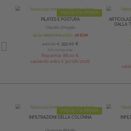
PRENOTA PRIMA
PILATES E POSTURA
ARTICOLA
DALLA T
Claudio Zimaglia
19-20 settembre 2026
∙
16 ECM
440,00 €
352,00 €
IVA compresa
Risparmia:
88,00 €
saldando entro il 30/08/2026
sald
PRENOTA PRIMA
INFILTRAZIONI DELLA COLONNA
INFI
Giuseppe Ridulfo