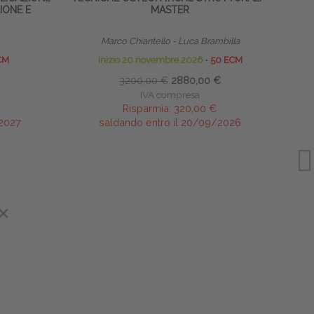
IONE E
MASTER
Marco Chiantello - Luca Brambilla
CM
inizio 20 novembre 2026
∙
50 ECM
3200,00 €
2880,00 €
IVA compresa
Risparmia:
320,00 €
/2027
saldando entro il 20/09/2026
×
×