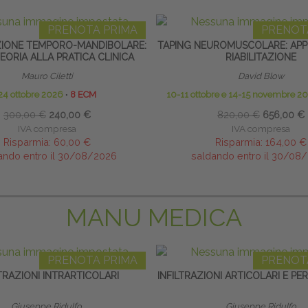
PRENOTA PRIMA
PRENOT
ZIONE TEMPORO-MANDIBOLARE:
TAPING NEUROMUSCOLARE: APPL
EORIA ALLA PRATICA CLINICA
RIABILITAZIONE
Mauro Ciletti
David Blow
24 ottobre 2026
∙
8 ECM
10-11 ottobre e 14-15 novembre 2
300,00 €
240,00 €
820,00 €
656,00 €
IVA compresa
IVA compresa
Risparmia:
60,00 €
Risparmia:
164,00 €
ando entro il 30/08/2026
saldando entro il 30/08
MANU MEDICA
PRENOTA PRIMA
PRENOT
LTRAZIONI INTRARTICOLARI
INFILTRAZIONI ARTICOLARI E PE
Giuseppe Ridulfo
Giuseppe Ridulfo