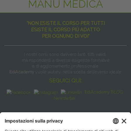
MANU MEDICA
"NON ESISTE IL CORSO PER TUTTI
ESISTE IL CORSO PIÙ ADATTO
PER OGNUNO DI VOI"
I nostri corsi sono davvero tanti, tutti validi
ma rispondenti a diverse esigenze formative
e di aggiornamento professionale.
EdiAcademy
vuole aiutarvi nella scelta dell’evento ideale
SEGUICI QUI:
EdiAcademy BLOG
Newsletter
FAQ