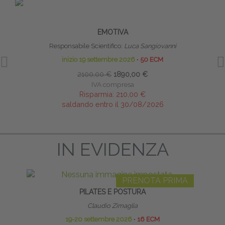
PRENOTA PRIMA
RIFLESSI PRIMITIVI: TECNICHE DI
TE
RIPROGRAMMAZIONE MOTORIA, COGNITIVA ED
NE
EMOTIVA
Responsabile Scientifico:
Luca Sangiovanni
inizio 19 settembre 2026
∙
50 ECM
2100,00 €
1890,00 €
IVA compresa
Risparmia:
210,00 €
saldando entro il 30/08/2026
IN EVIDENZA
PRENOTA PRIMA
PILATES E POSTURA
DISF
Claudio Zimaglia
19-20 settembre 2026
∙
16 ECM