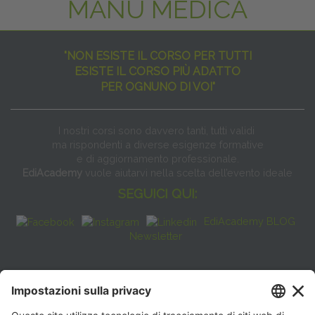
MANU MEDICA
"NON ESISTE IL CORSO PER TUTTI
ESISTE IL CORSO PIÙ ADATTO
PER OGNUNO DI VOI"
I nostri corsi sono davvero tanti, tutti validi
ma rispondenti a diverse esigenze formative
e di aggiornamento professionale.
EdiAcademy
vuole aiutarvi nella scelta dell’evento ideale
SEGUICI QUI:
EdiAcademy BLOG
Newsletter
FAQ