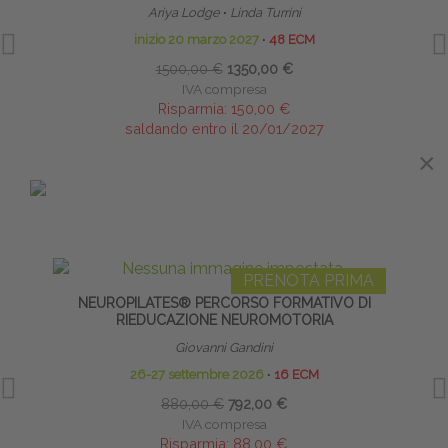
Ariya Lodge
∙
Linda Turrini
inizio 20 marzo 2027
∙
48 ECM
1500,00 €
1350,00 €
IVA compresa
Risparmia:
150,00 €
saldando entro il 20/01/2027
×
×
IN EVIDENZA
PRENOTA PRIMA
NEUROPILATES® PERCORSO FORMATIVO DI
DOL
RIEDUCAZIONE NEUROMOTORIA
Giovanni Gandini
26-27 settembre 2026
∙
16 ECM
880,00 €
792,00 €
IVA compresa
Risparmia:
88,00 €