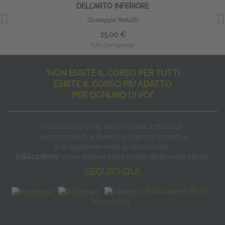
DELL’ARTO INFERIORE
Giuseppe Ridulfo
25,00 €
IVA compresa
"NON ESISTE IL CORSO PER TUTTI
ESISTE IL CORSO PIÙ ADATTO
PER OGNUNO DI VOI"
I nostri corsi sono davvero tanti, tutti validi
ma rispondenti a diverse esigenze formative
e di aggiornamento professionale.
EdiAcademy
vuole aiutarvi nella scelta dell’evento ideale
SEGUICI QUI:
EdiAcademy BLOG
Newsletter