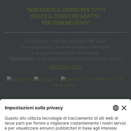
"NON ESISTE IL CORSO PER TUTTI
ESISTE IL CORSO PIÙ ADATTO
PER OGNUNO DI VOI"
I nostri corsi sono davvero tanti, tutti validi
ma rispondenti a diverse esigenze formative
e di aggiornamento professionale.
EdiAcademy
vuole aiutarvi nella scelta dell’evento ideale
SEGUICI QUI:
EdiAcademy BLOG
Newsletter
FAQ
CONTATTI
EdiAcademy