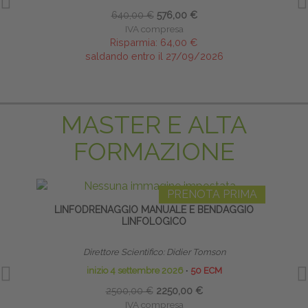
640,00 €
576,00 €
IVA compresa
Risparmia:
64,00 €
saldando entro il 27/09/2026
MASTER E ALTA
FORMAZIONE
PRENOTA PRIMA
LINFODRENAGGIO MANUALE E BENDAGGIO
S
LINFOLOGICO
Direttore Scientifico: Didier Tomson
Diret
inizio 4 settembre 2026
∙
50 ECM
2500,00 €
2250,00 €
IVA compresa