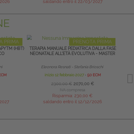
/2026
saldando entro il 22/03/2027
NE
A PRIMA
PRENOTA PRIMA
PYTM (HBT)
TERAPIA MANUALE PEDIATRICA DALLA FASE
CO
NEONATALE ALL’ETÀ EVOLUTIVA - MASTER
RIPR
ni
Eleonora Resnati - Stefania Brioschi
Res
ECM
inizio 12 febbraio 2027
∙
50 ECM
2300,00 €
2070,00 €
IVA compresa
Risparmia:
230,00 €
/2027
saldando entro il 12/12/2026