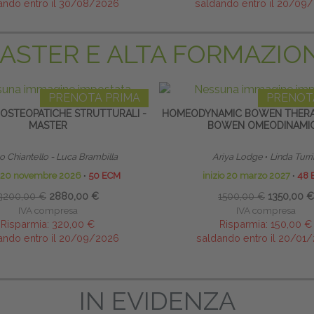
ando entro il 30/08/2026
saldando entro il 20/09
ASTER E ALTA FORMAZIO
PRENOTA PRIMA
PRENOT
 OSTEOPATICHE STRUTTURALI -
HOMEODYNAMIC BOWEN THERA
MASTER
BOWEN OMEODINAMI
 Chiantello - Luca Brambilla
Ariya Lodge
∙
Linda Turri
o 20 novembre 2026
∙
50 ECM
inizio 20 marzo 2027
∙
48 
3200,00 €
2880,00 €
1500,00 €
1350,00 €
IVA compresa
IVA compresa
Risparmia:
320,00 €
Risparmia:
150,00 €
ando entro il 20/09/2026
saldando entro il 20/01
IN EVIDENZA