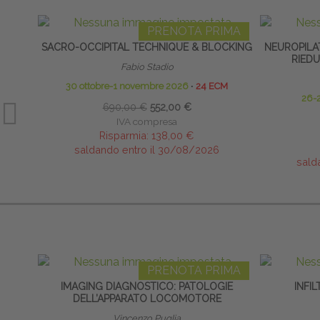
PRENOTA PRIMA
SACRO-OCCIPITAL TECHNIQUE & BLOCKING
NEUROPILA
RIED
Fabio Stadio
30 ottobre-1 novembre 2026
∙
24 ECM
26-
690,00 €
552,00 €
IVA compresa
Risparmia:
138,00 €
saldando entro il 30/08/2026
sald
PRENOTA PRIMA
IMAGING DIAGNOSTICO: PATOLOGIE
INFI
DELL’APPARATO LOCOMOTORE
Vincenzo Puglia