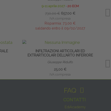
9-11 aprile 2027
∙
20 ECM
730,00 €
657,00 €
IVA compresa
Risparmia:
73,00 €
saldando entro il 09/02/2027
RALE
INFILTRAZIONI ARTICOLARI ED
EXTRARTICOLARI DELL’ARTO INFERIORE
EXT
Giuseppe Ridulfo
25,00 €
IVA compresa
FAQ
CONTATTI
EdiAcademy