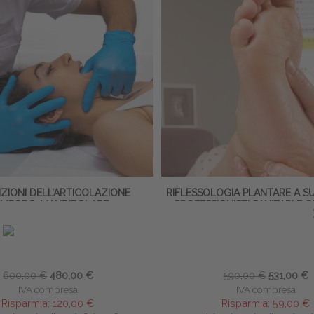
ZIONI DELL’ARTICOLAZIONE
RIFLESSOLOGIA PLANTARE A S
EMPORO-MANDIBOLARE
PROFESSIONISTI SANITARI E 
OLISTICI
Mauro Ciletti
Rosanna Coperchini
-25 ottobre 2026
∙
16 ECM
20-22 novembre 2026
∙
24
600,00 €
480,00 €
590,00 €
531,00 €
IVA compresa
IVA compresa
Risparmia:
120,00 €
Risparmia:
59,00 €