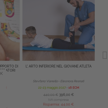
TRATT
UPPORTO DI
L’ ARTO INFERIORE NEL GIOVANE ATLETA
OPERATORI
×
×
Stevfano Vianello
∙
Eleonora Resnati
 ECM
22-23 maggio 2027
∙
16 ECM
440,00 €
396,00 €
IVA compresa
Risparmia:
44,00 €