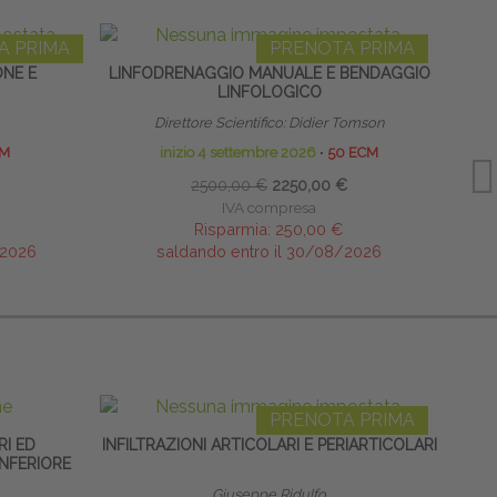
A PRIMA
PRENOTA PRIMA
ONE E
LINFODRENAGGIO MANUALE E BENDAGGIO
I MER
LINFOLOGICO
D
Direttore Scientifico: Didier Tomson
CM
inizio 4 settembre 2026
∙
50 ECM
2500,00 €
2250,00 €
IVA compresa
Risparmia:
250,00 €
/2026
saldando entro il 30/08/2026
PRENOTA PRIMA
RI ED
INFILTRAZIONI ARTICOLARI E PERIARTICOLARI
ECO
INFERIORE
Giuseppe Ridulfo