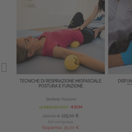
TECNICHE DI RESPIRAZIONE MIOFASCIALE:
DISFUN
POSTURA E FUNZIONE
T
Stefania Tronconi
14 febbraio 2027
∙
8 ECM
24
250,00 €
225,00 €
IVA compresa
Risparmia:
25,00 €