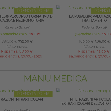
PRENOTA PRIMA
PRENOT
TES® PERCORSO FORMATIVO DI
LA PUBALGIA: VALUTAZI
UCAZIONE NEUROMOTORIA
TRATTAMENTO
Giovanni Gandini
Federico Sonnati
27 settembre 2026
∙
16 ECM
3-4 ottobre 2026
∙
16 E
880,00 €
792,00 €
460,00 €
368,00 €
IVA compresa
IVA compresa
Risparmia:
88,00 €
Risparmia:
92,00 €
ando entro il 30/08/2026
saldando entro il 30/08
MANU MEDICA
PRENOTA PRIMA
LTRAZIONI INTRARTICOLARI
INFILTRAZIONI ARTICOLA
EXTRARTICOLARI DELL’ARTO 
Giuseppe Ridulfo
Giuseppe Ridulfo