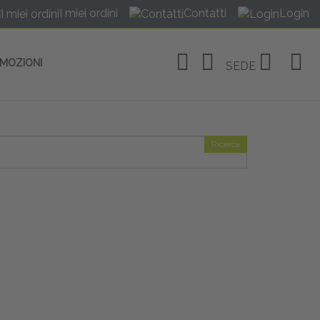
I miei ordini
Contatti
Login
OMOZIONI
SEDE
Ricerca