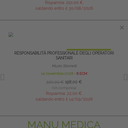
Risparmia:
210,00 €
saldando entro il 30/08/2026
IN EVIDENZA
×
PRENOTA PRIMA
RESPONSABILITÀ PROFESSIONALE DEGLI OPERATORI
LA
SANITARI
Muzio Stornelli
14 novembre 2026
∙
8 ECM
220,00 €
198,00 €
IVA compresa
Risparmia:
22,00 €
saldando entro il 14/09/2026
MANU MEDICA