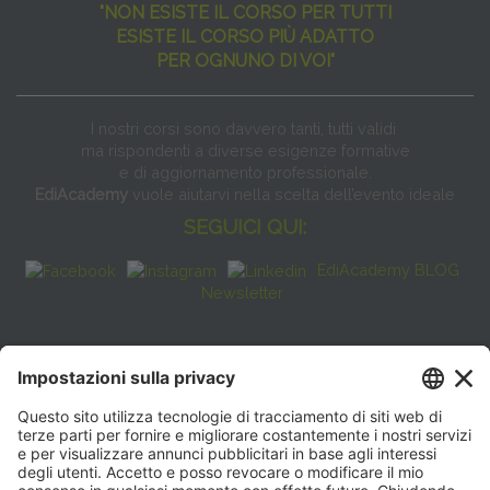
"NON ESISTE IL CORSO PER TUTTI
ESISTE IL CORSO PIÙ ADATTO
PER OGNUNO DI VOI"
I nostri corsi sono davvero tanti, tutti validi
ma rispondenti a diverse esigenze formative
e di aggiornamento professionale.
EdiAcademy
vuole aiutarvi nella scelta dell’evento ideale
SEGUICI QUI:
EdiAcademy BLOG
Newsletter
FAQ
CONTATTI
EdiAcademy
Sede operativa: V.le E. Forlanini, 21 - 20134, Milano