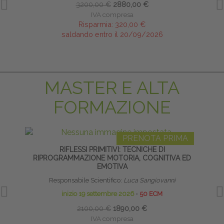
3200,00 €
2880,00 €
IVA compresa
Risparmia:
320,00 €
saldando entro il 20/09/2026
MASTER E ALTA
FORMAZIONE
PRENOTA PRIMA
RIFLESSI PRIMITIVI: TECNICHE DI
S
RIPROGRAMMAZIONE MOTORIA, COGNITIVA ED
EMOTIVA
Direttori 
Responsabile Scientifico:
Luca Sangiovanni
inizio 19 settembre 2026
∙
50 ECM
2100,00 €
1890,00 €
IVA compresa