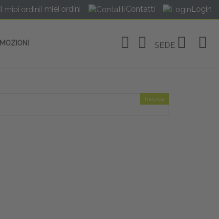
I miei ordini
Contatti
Login
OMOZIONI
SEDE
Ricerca