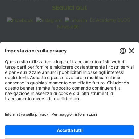
SEGUICI QUI:
EdiAcademy BLOG
Newsletter
FAQ
CONTATTI
EdiAcademy
Sede operativa: V.le E. Forlanini, 21 - 20134, Milano
(+39)0270211274
E-mail:
formazione@eenet.it
Sede legale: V.le E. Forlanini, 21 - 20134, Milano
Partita IVA e Codice Fiscale: 07936030159
ORARI SEGRETERIA
Lunedì—Giovedì: 08:30–17:30
Venerdì: 08:30–16:00