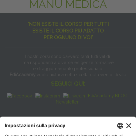
MANU MEDICA
"NON ESISTE IL CORSO PER TUTTI
ESISTE IL CORSO PIÙ ADATTO
PER OGNUNO DI VOI"
I nostri corsi sono davvero tanti, tutti validi
ma rispondenti a diverse esigenze formative
e di aggiornamento professionale.
EdiAcademy
vuole aiutarvi nella scelta dell’evento ideale
SEGUICI QUI:
EdiAcademy BLOG
Newsletter
FAQ