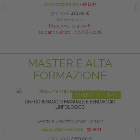
17-18 ottobre 2026
∙
16 ECM
520,00 €
416,00 €
IVA compresa
Risparmia:
104,00 €
saldando entro il 30/08/2026
MASTER E ALTA
FORMAZIONE
PRENOTA PRIMA
LINFODRENAGGIO MANUALE E BENDAGGIO
LINFOLOGICO
RIPR
Direttore Scientifico: Didier Tomson
inizio 4 settembre 2026
∙
50 ECM
2500,00 €
2250,00 €