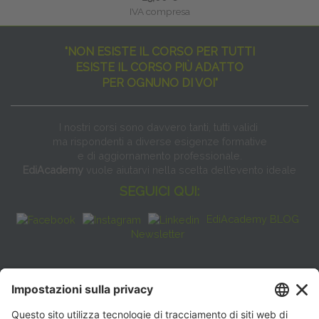
IVA compresa
"NON ESISTE IL CORSO PER TUTTI
ESISTE IL CORSO PIÙ ADATTO
PER OGNUNO DI VOI"
I nostri corsi sono davvero tanti, tutti validi
ma rispondenti a diverse esigenze formative
e di aggiornamento professionale.
EdiAcademy
vuole aiutarvi nella scelta dell’evento ideale
SEGUICI QUI:
EdiAcademy BLOG
Newsletter
FAQ
CONTATTI