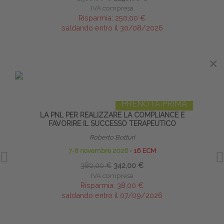
IVA compresa
Risparmia:
250,00 €
saldando entro il 30/08/2026
×
×
IN EVIDENZA
PRENOTA PRIMA
LA PNL PER REALIZZARE LA COMPLIANCE E
S
FAVORIRE IL SUCCESSO TERAPEUTICO
Roberto Botturi
Diret
7-8 novembre 2026
∙
16 ECM
380,00 €
342,00 €
IVA compresa
Risparmia:
38,00 €
saldando entro il 07/09/2026