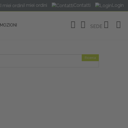
I miei ordini
Contatti
Login
OMOZIONI
SEDE
Ricerca