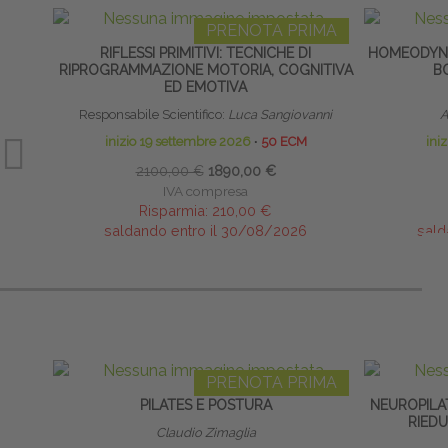
PRENOTA PRIMA
RIFLESSI PRIMITIVI: TECNICHE DI
HOMEODYNA
RIPROGRAMMAZIONE MOTORIA, COGNITIVA
B
ED EMOTIVA
Responsabile Scientifico:
Luca Sangiovanni
A
inizio 19 settembre 2026
∙
50 ECM
ini
2100,00 €
1890,00 €
IVA compresa
Risparmia:
210,00 €
saldando entro il 30/08/2026
sald
PRENOTA PRIMA
PILATES E POSTURA
NEUROPILA
RIED
Claudio Zimaglia