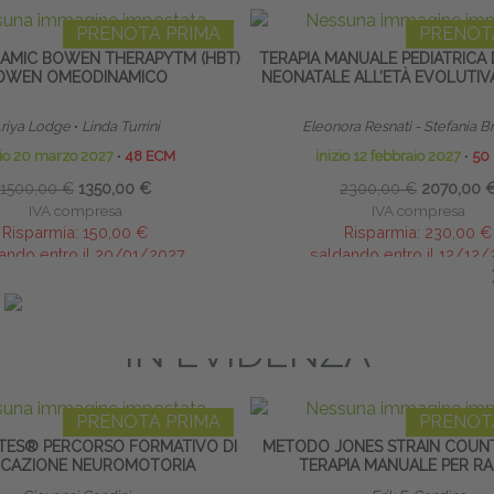
PRENOTA PRIMA
PRENOT
MIC BOWEN THERAPYTM (HBT)
TERAPIA MANUALE PEDIATRICA 
OWEN OMEODINAMICO
NEONATALE ALL’ETÀ EVOLUTIV
riya Lodge
∙
Linda Turrini
Eleonora Resnati - Stefania B
zio 20 marzo 2027
∙
48 ECM
inizio 12 febbraio 2027
∙
50
1500,00 €
1350,00 €
2300,00 €
2070,00 
IVA compresa
IVA compresa
Risparmia:
150,00 €
Risparmia:
230,00 €
ando entro il 20/01/2027
saldando entro il 12/12
IN EVIDENZA
PRENOTA PRIMA
PRENOT
TES® PERCORSO FORMATIVO DI
METODO JONES STRAIN COUNT
UCAZIONE NEUROMOTORIA
TERAPIA MANUALE PER RA