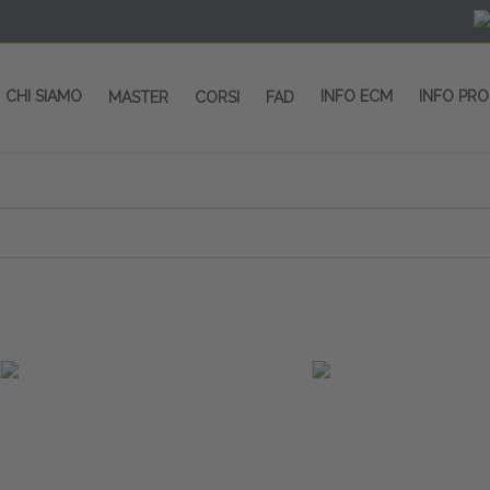
CHI SIAMO
INFO ECM
INFO PR
MASTER
CORSI
FAD
 CORSI - SALA CONGRESSI - SPAZI ESP
OLTRE 200 EVENTI OGNI ANNO
PROVIDER ECM dal 2004
CORSI RESIDENZIALI
MASTER IN ALTA FORMAZIONE
ACCREDITAMENTO ECM
rmata di Metropolitana MM4 (REPETTI) dall’aeroporto di Mila
 abbiamo mai smesso di dare risposte ai vostri bisogni forma
dedicati a professionisti sanitari e tecnici dello sport