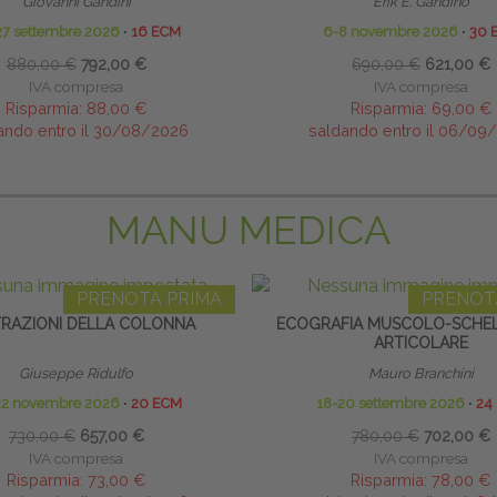
Giovanni Gandini
Erik E. Gandino
27 settembre 2026
∙
16 ECM
6-8 novembre 2026
∙
30 
880,00 €
792,00 €
690,00 €
621,00 €
IVA compresa
IVA compresa
Risparmia:
88,00 €
Risparmia:
69,00 €
ando entro il 30/08/2026
saldando entro il 06/09
MANU MEDICA
PRENOTA PRIMA
PRENOT
LTRAZIONI DELLA COLONNA
ECOGRAFIA MUSCOLO-SCHEL
ARTICOLARE
Giuseppe Ridulfo
Mauro Branchini
22 novembre 2026
∙
20 ECM
18-20 settembre 2026
∙
24
730,00 €
657,00 €
780,00 €
702,00 €
IVA compresa
IVA compresa
Risparmia:
73,00 €
Risparmia:
78,00 €