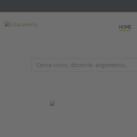
HOME
5 AULE
a una fe
non