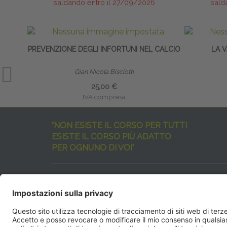
saldando entro il 27/09/2026
sald
PREVENZIONE DEGLI INFORTUNI NEL CALCIO
LA 
Gian Nicola Bisciotti
25,00 €
IVA compresa
"NON ESISTE IL CORSO PER TUTTI
ESISTE IL CORSO PIÙ ADATTO
PER OGNUNO DI VOI"
I nostri corsi sono davvero tanti, tutti validi
ma rispondenti a diverse esigenze formative
e di aggiornamento professionale.
EdiAcademy
vuole aiutarvi nella scelta dell’evento 
SEGUICI QUI: