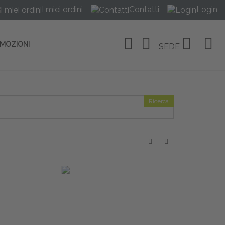
I miei ordini
Contatti
Login
OMOZIONI
SEDE
Ricerca
OSITIVI
no Linate
tivi