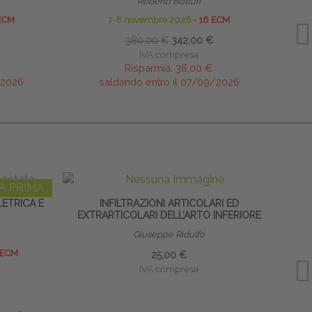
Roberto Botturi
ECM
7-8 novembre 2026
∙
16 ECM
10-11
380,00 €
342,00 €
IVA compresa
Risparmia:
38,00 €
/2026
saldando entro il 07/09/2026
A PRIMA
ETRICA E
INFILTRAZIONI ARTICOLARI ED
INFILT
EXTRARTICOLARI DELL’ARTO INFERIORE
Giuseppe Ridulfo
 ECM
25,00 €
IVA compresa