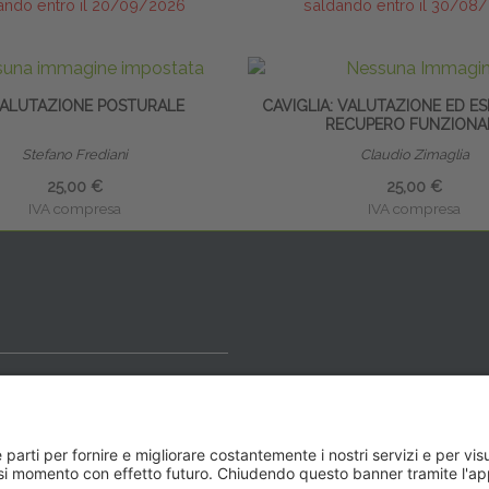
ando entro il 20/09/2026
saldando entro il 30/08
VALUTAZIONE POSTURALE
CAVIGLIA: VALUTAZIONE ED ES
RECUPERO FUNZIONA
Stefano Frediani
Claudio Zimaglia
25,00 €
25,00 €
IVA compresa
IVA compresa
ideale