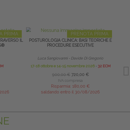
A PRIMA
PRENOTA PRIMA
TRAVERSO IL
POSTUROLOGIA CLINICA: BASI TEORICHE E
RACH
S®
PROCEDURE ESECUTIVE
AP
Luca Sangiovanni - Davide Di Gregorio
CM
17-18 ottobre e 14-15 novembre 2026
∙
32 ECM
900,00 €
720,00 €
IVA compresa
Risparmia:
180,00 €
/2026
saldando entro il 30/08/2026
NE