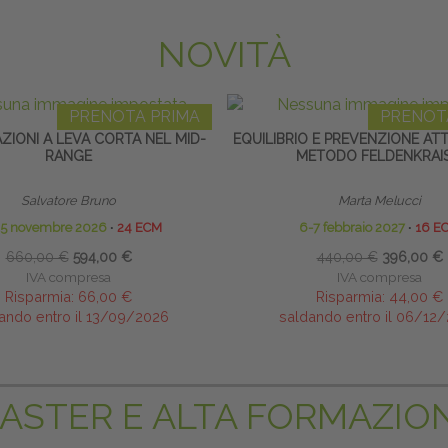
NOVITÀ
PRENOTA PRIMA
PRENOT
ZIONI A LEVA CORTA NEL MID-
EQUILIBRIO E PREVENZIONE AT
RANGE
METODO FELDENKRAI
Salvatore Bruno
Marta Melucci
15 novembre 2026
∙
24 ECM
6-7 febbraio 2027
∙
16 E
660,00 €
594,00 €
440,00 €
396,00 €
IVA compresa
IVA compresa
Risparmia:
66,00 €
Risparmia:
44,00 €
ando entro il 13/09/2026
saldando entro il 06/12
ASTER E ALTA FORMAZIO