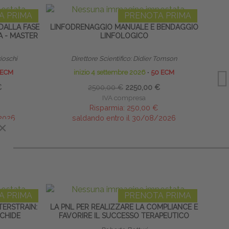
A PRIMA
PRENOTA PRIMA
DALLA FASE
LINFODRENAGGIO MANUALE E BENDAGGIO
TECN
A - MASTER
LINFOLOGICO
rioschi
Direttore Scientifico: Didier Tomson
 ECM
inizio 4 settembre 2026
∙
50 ECM
€
2500,00 €
2250,00 €
IVA compresa
Risparmia:
250,00 €
/2026
saldando entro il 30/08/2026
×
×
A PRIMA
PRENOTA PRIMA
ERSTRAIN:
LA PNL PER REALIZZARE LA COMPLIANCE E
TAPIN
CHIDE
FAVORIRE IL SUCCESSO TERAPEUTICO