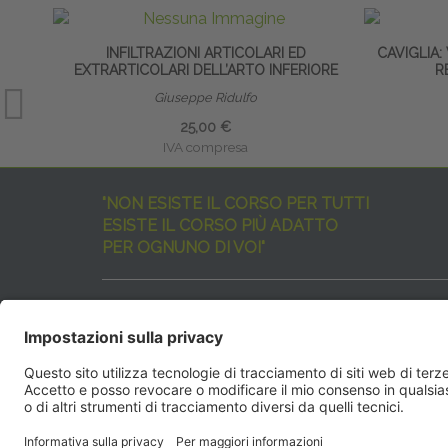
INFILTRAZIONI ARTICOLARI ED
CAVIGLIA:
EXTRARTICOLARI DELL’ARTO INFERIORE
R
Giuseppe Ridulfo
25,00 €
IVA compresa
"NON ESISTE IL CORSO PER TUTTI
ESISTE IL CORSO PIÙ ADATTO
PER OGNUNO DI VOI"
I nostri corsi sono davvero tanti, tutti validi
ma rispondenti a diverse esigenze formative
e di aggiornamento professionale.
EdiAcademy
vuole aiutarvi nella scelta dell’evento 
SEGUICI QUI:
EdiAcadem