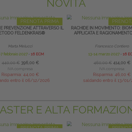
NOVITÀ
PRENOTA PRIMA
PRENOT
 E PREVENZIONE ATTRAVERSO IL
RACHIDE IN MOVIMENTO: BIO
ETODO FELDENKRAIS®
APPLICATA E RAGIONAMENTO
Marta Melucci
Francesco Contiero
-7 febbraio 2027
∙
16 ECM
13-14 marzo 2027
∙
16 E
440,00 €
396,00 €
460,00 €
414,00 €
IVA compresa
IVA compresa
Risparmia:
44,00 €
Risparmia:
46,00 €
ando entro il 06/12/2026
saldando entro il 13/01
ASTER E ALTA FORMAZIO
PRENOTA PRIMA
PRENOT