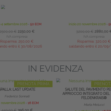
NAGGIO MANUALE E BENDAGGIO
TECNICHE OSTEOPATICHE STRU
LINFOLOGICO
MASTER
ore Scientifico: Didier Tomson
Marco Chiantello - Luca Bra
io 4 settembre 2026
∙
50 ECM
inizio 20 novembre 2026
∙
5
2500,00 €
2250,00 €
3200,00 €
2880,00 
IVA compresa
IVA compresa
Risparmia:
250,00 €
Risparmia:
320,00 €
ando entro il 30/08/2026
saldando entro il 20/09
IN EVIDENZA
PRENOTA PRIMA
PRENOT
SPALLA: LAST UPDATE
SALUTE DEL PAVIMENTO PE
APPROCCIO INTEGRATO DEL
Federico Sonnati
FELDENKRAIS®
8 novembre 2026
∙
16 ECM
Marta Melucci
440,00 €
396,00 €