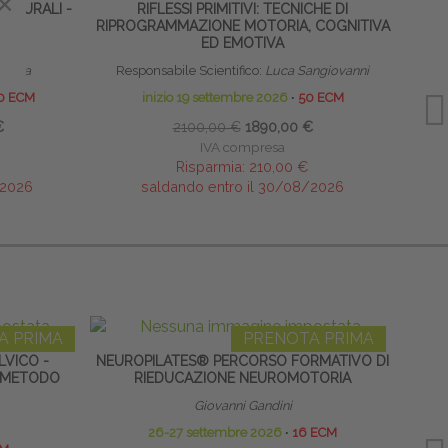
×
×
TTURALI -
RIFLESSI PRIMITIVI: TECNICHE DI
TERAP
RIPROGRAMMAZIONE MOTORIA, COGNITIVA
NEON
ED EMOTIVA
mbilla
Responsabile Scientifico:
Luca Sangiovanni
0 ECM
inizio 19 settembre 2026
∙
50 ECM
€
2100,00 €
1890,00 €
IVA compresa
Risparmia:
210,00 €
/2026
saldando entro il 30/08/2026
A PRIMA
PRENOTA PRIMA
LVICO -
NEUROPILATES® PERCORSO FORMATIVO DI
NE
 METODO
RIEDUCAZIONE NEUROMOTORIA
GLU
Giovanni Gandini
26-27 settembre 2026
∙
16 ECM