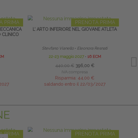
A PRIMA
PRENOTA PRIMA
MECCANICA
L’ ARTO INFERIORE NEL GIOVANE ATLETA
N
 CLINICO
TRATT
Stevfano Vianello
∙
Eleonora Resnati
CM
22-23 maggio 2027
∙
16 ECM
440,00 €
396,00 €
IVA compresa
Risparmia:
44,00 €
/2027
saldando entro il 22/03/2027
NE
A PRIMA
PRENOTA PRIMA