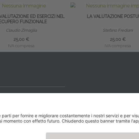
 VALUTAZIONE ED ESERCIZI NEL
LA VALUTAZIONE POSTU
ECUPERO FUNZIONALE
Claudio Zimaglia
Stefano Frediani
25,00 €
25,00 €
IVA compresa
IVA compresa
ideale
y BLOG
Newsletter