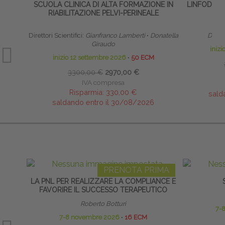
SCUOLA CLINICA DI ALTA FORMAZIONE IN
LINFODRE
RIABILITAZIONE PELVI-PERINEALE
Direttori Scientifici:
Gianfranco Lamberti
∙
Donatella
Dirett
Giraudo
iniz
inizio 12 settembre 2026
∙
50 ECM
3300,00 €
2970,00 €
IVA compresa
Risparmia:
330,00 €
sald
saldando entro il 30/08/2026
PRENOTA PRIMA
LA PNL PER REALIZZARE LA COMPLIANCE E
FAVORIRE IL SUCCESSO TERAPEUTICO
Roberto Botturi
7-
7-8 novembre 2026
∙
16 ECM