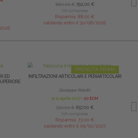
CM
880,00 €
792,00 €
IVA compresa
Risparmia:
88,00 €
saldando entro il 30/08/2026
/2026
PRENOTA PRIMA
RI ED
INFILTRAZIONI ARTICOLARI E PERIARTICOLARI
I
SUPERIORE
Giuseppe Ridulfo
9-11 aprile 2027
∙
20 ECM
730,00 €
657,00 €
IVA compresa
Risparmia:
73,00 €
saldando entro il 09/02/2027