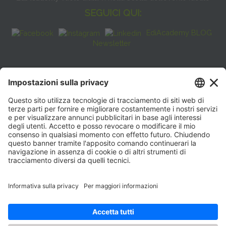
SEGUICI QUI:
EdiAcademy BLOG
Newsletter
FAQ
CONTATTI
EdiAcademy
Sede operativa: V.le E. Forlanini, 21 - 20134, Milano
(+39)0270211274
E-mail:
formazione@eenet.it
Sede legale: V.le E. Forlanini, 21 - 20134, Milano
Partita IVA e Codice Fiscale: 07936030159
ORARI SEGRETERIA
Lunedì—Giovedì: 08:30–17:30
Venerdì: 08:30–16:00