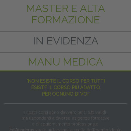
MASTER E ALTA
FORMAZIONE
IN EVIDENZA
MANU MEDICA
"NON ESISTE IL CORSO PER TUTTI
ESISTE IL CORSO PIÙ ADATTO
PER OGNUNO DI VOI"
I nostri corsi sono davvero tanti, tutti validi
ma rispondenti a diverse esigenze formative
e di aggiornamento professionale.
EdiAcademy
vuole aiutarvi nella scelta dell’evento ideale