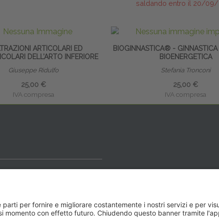
saldando entro il 20/09
LTRAZIONI ARTICOLARI ED
BIOGINNASTICA® - GINNASTICA
COLARI DELL’ARTO INFERIORE
BIOENERGETICA
Giuseppe Ridulfo
Stefania Tronconi
25,00 €
25,00 €
IVA compresa
IVA compresa
ideale