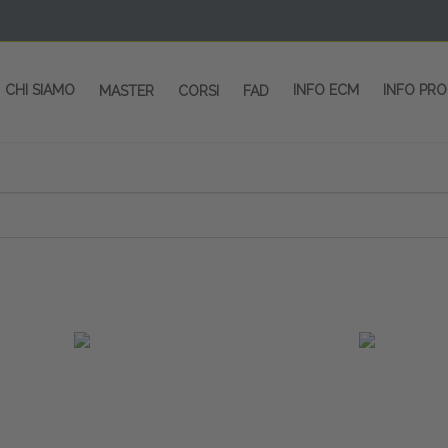
CHI SIAMO
INFO ECM
INFO PR
MASTER
CORSI
FAD
 CORSI - SALA CONGRESSI - SPAZI ESP
OLTRE 200 EVENTI OGNI ANNO
PROVIDER ECM dal 2004
CORSI RESIDENZIALI
MASTER IN ALTA FORMAZIONE
ACCREDITAMENTO ECM
rmata di Metropolitana MM4 (REPETTI) dall’aeroporto di Mila
 abbiamo mai smesso di dare risposte ai vostri bisogni forma
dedicati a professionisti sanitari e tecnici dello sport