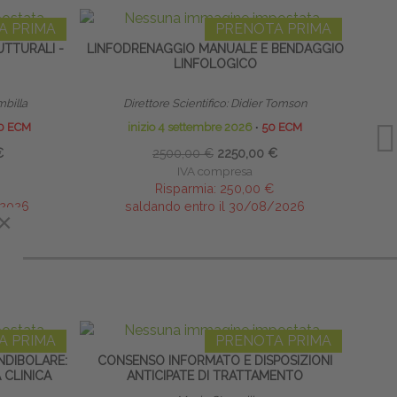
A PRIMA
PRENOTA PRIMA
TTURALI -
LINFODRENAGGIO MANUALE E BENDAGGIO
SCUO
LINFOLOGICO
mbilla
Direttore Scientifico: Didier Tomson
Direttor
0 ECM
inizio 4 settembre 2026
∙
50 ECM
€
2500,00 €
2250,00 €
IVA compresa
Risparmia:
250,00 €
/2026
saldando entro il 30/08/2026
×
×
A PRIMA
PRENOTA PRIMA
DIBOLARE:
CONSENSO INFORMATO E DISPOSIZIONI
NEUR
 CLINICA
ANTICIPATE DI TRATTAMENTO