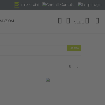
I miei ordini
Contatti
Login
OMOZIONI
SEDE
Ricerca
OSITIVI
no Linate
tivi