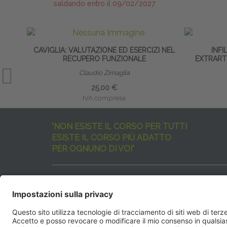
saldando entro il 09/02/2027
CAVIGLIA: VALUTAZIONE ED ESERCIZI NEL
INFI
RECUPERO FUNZIONALE
EXTRARTI
Claudio Zimaglia
25,00 €
IVA compresa
"NON ESISTE IL CORSO PER TUTTI
ESISTE IL CORSO PIÙ ADATTO
PER OGNUNO DI VOI"
I nostri corsi sono davvero tanti, tutti validi
ma rispondenti a diverse esigenze formative
e di aggiornamento professionale.
EdiAcademy
vuole aiutarvi nella scelta dell’evento 
SEGUICI QUI: