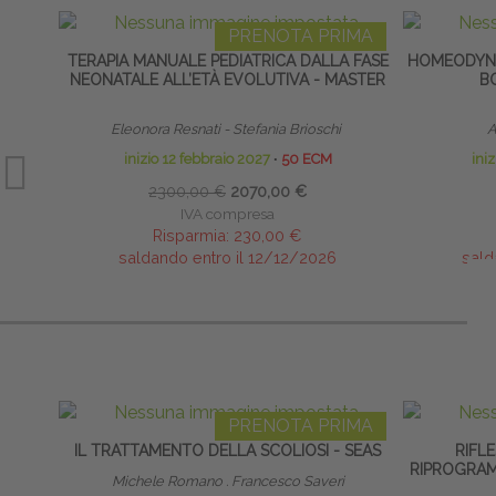
PRENOTA PRIMA
TERAPIA MANUALE PEDIATRICA DALLA FASE
HOMEODYNA
NEONATALE ALL’ETÀ EVOLUTIVA - MASTER
B
Eleonora Resnati - Stefania Brioschi
A
inizio 12 febbraio 2027
∙
50 ECM
ini
2300,00 €
2070,00 €
IVA compresa
Risparmia:
230,00 €
saldando entro il 12/12/2026
sald
PRENOTA PRIMA
IL TRATTAMENTO DELLA SCOLIOSI - SEAS
RIFLE
RIPROGRAM
Michele Romano . Francesco Saveri