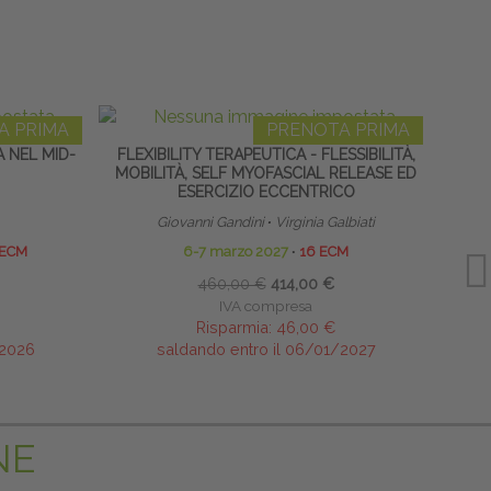
A PRIMA
PRENOTA PRIMA
 NEL MID-
FLEXIBILITY TERAPEUTICA - FLESSIBILITÀ,
RACH
MOBILITÀ, SELF MYOFASCIAL RELEASE ED
AP
ESERCIZIO ECCENTRICO
Giovanni Gandini
∙
Virginia Galbiati
 ECM
6-7 marzo 2027
∙
16 ECM
460,00 €
414,00 €
IVA compresa
Risparmia:
46,00 €
/2026
saldando entro il 06/01/2027
NE