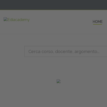
HOME
5 AULE
a una fe
non