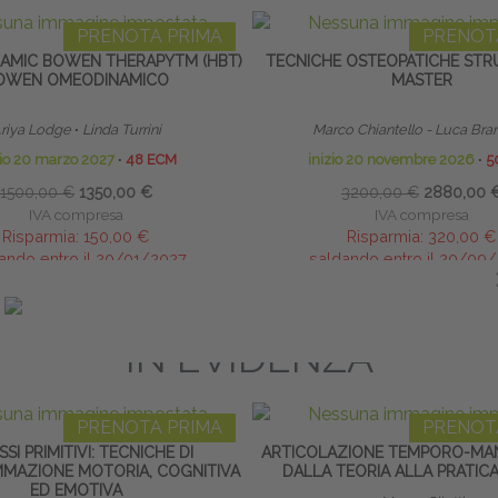
PRENOTA PRIMA
PRENOT
MIC BOWEN THERAPYTM (HBT)
TECNICHE OSTEOPATICHE STRU
OWEN OMEODINAMICO
MASTER
riya Lodge
∙
Linda Turrini
Marco Chiantello - Luca Bra
zio 20 marzo 2027
∙
48 ECM
inizio 20 novembre 2026
∙
5
1500,00 €
1350,00 €
3200,00 €
2880,00 
IVA compresa
IVA compresa
Risparmia:
150,00 €
Risparmia:
320,00 €
ando entro il 20/01/2027
saldando entro il 20/09
IN EVIDENZA
PRENOTA PRIMA
PRENOT
SSI PRIMITIVI: TECNICHE DI
ARTICOLAZIONE TEMPORO-MAN
MAZIONE MOTORIA, COGNITIVA
DALLA TEORIA ALLA PRATICA
ED EMOTIVA