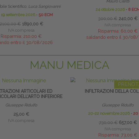
Mauro Ciletti
ile Scientifico:
Luca Sangiovanni
24 ottobre 2026
∙
8 EC
o 19 settembre 2026
∙
50 ECM
300,00 €
240,00 €
2100,00 €
1890,00 €
IVA compresa
IVA compresa
Risparmia:
60,00 €
Risparmia:
210,00 €
saldando entro il 30/08
ando entro il 30/08/2026
MANU MEDICA
PRENOT
LTRAZIONI ARTICOLARI ED
INFILTRAZIONI DELLA CO
COLARI DELL’ARTO INFERIORE
Giuseppe Ridulfo
Giuseppe Ridulfo
20-22 novembre 2026
∙
20
25,00 €
IVA compresa
730,00 €
657,00 €
IVA compresa
Risparmia:
73,00 €