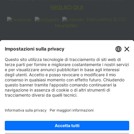
SEGUICI QUI:
EdiAcademy BLOG
Newsletter
FAQ
CONTATTI
EdiAcademy
Sede operativa: V.le E. Forlanini, 21 - 20134, Milano
(+39)0270211274
E-mail:
formazione@eenet.it
Sede legale: V.le E. Forlanini, 21 - 20134, Milano
Partita IVA e Codice Fiscale: 07936030159
ORARI SEGRETERIA
Lunedì—Giovedì: 08:30–17:30
Venerdì: 08:30–16:00