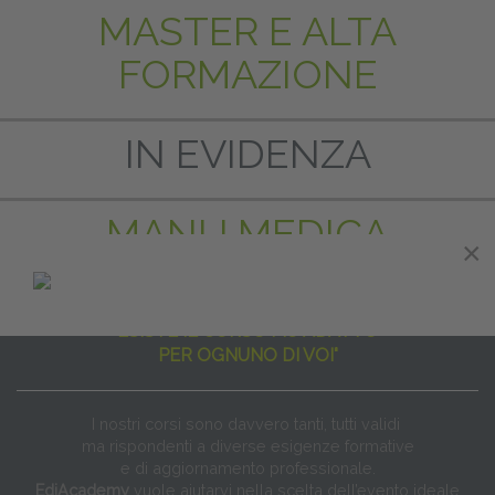
MASTER E ALTA
FORMAZIONE
IN EVIDENZA
MANU MEDICA
×
"NON ESISTE IL CORSO PER TUTTI
ESISTE IL CORSO PIÙ ADATTO
PER OGNUNO DI VOI"
I nostri corsi sono davvero tanti, tutti validi
ma rispondenti a diverse esigenze formative
e di aggiornamento professionale.
EdiAcademy
vuole aiutarvi nella scelta dell’evento ideale