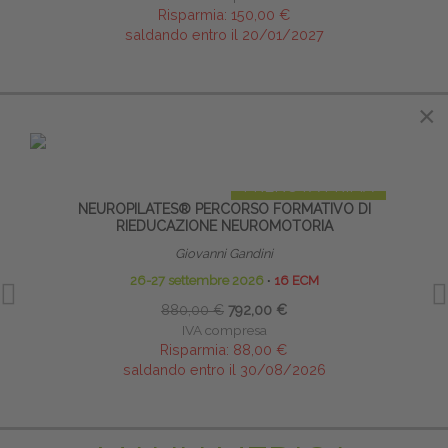
Risparmia:
150,00 €
saldando entro il 20/01/2027
×
×
IN EVIDENZA
PRENOTA PRIMA
NEUROPILATES® PERCORSO FORMATIVO DI
I
RIEDUCAZIONE NEUROMOTORIA
Giovanni Gandini
26-27 settembre 2026
∙
16 ECM
880,00 €
792,00 €
IVA compresa
Risparmia:
88,00 €
saldando entro il 30/08/2026