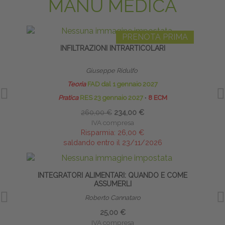
MANU MEDICA
PRENOTA PRIMA
INFILTRAZIONI INTRARTICOLARI
INFI
Giuseppe Ridulfo
Teoria
FAD dal 1 gennaio 2027
Pratica
RES 23 gennaio 2027
∙
8 ECM
260,00 €
234,00 €
IVA compresa
Risparmia:
26,00 €
saldando entro il 23/11/2026
INTEGRATORI ALIMENTARI: QUANDO E COME
INFI
ASSUMERLI
Roberto Cannataro
25,00 €
IVA compresa