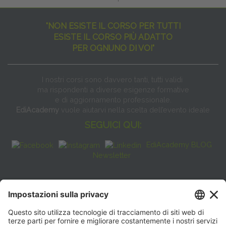
"NON ESISTE IL CORSO PER TUTTI
ESISTE IL CORSO PIÙ ADATTO
PER OGNUNO DI VOI"
I nostri corsi sono davvero tanti, tutti validi
ma rispondenti a diverse esigenze formative
e di aggiornamento professionale.
EdiAcademy
vuole aiutarvi nella scelta dell’evento ideale
SEGUICI QUI:
EdiAcademy BLOG
Newsletter
FAQ
CONTATTI