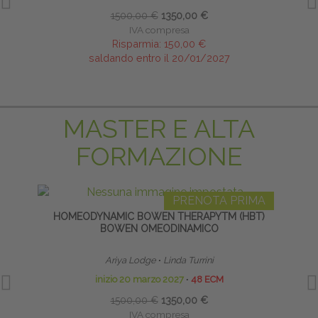
1500,00 €
1350,00 €
IVA compresa
Risparmia:
150,00 €
saldando entro il 20/01/2027
MASTER E ALTA
FORMAZIONE
PRENOTA PRIMA
HOMEODYNAMIC BOWEN THERAPYTM (HBT)
TE
BOWEN OMEODINAMICO
NE
Ariya Lodge
∙
Linda Turrini
inizio 20 marzo 2027
∙
48 ECM
1500,00 €
1350,00 €
IVA compresa