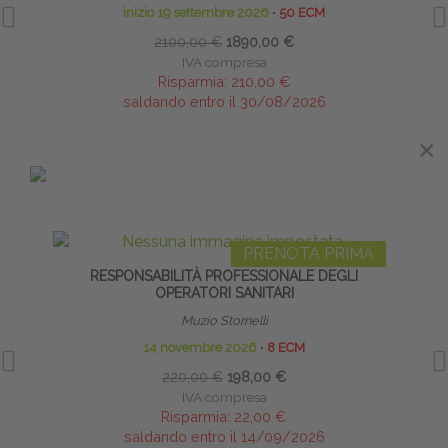
inizio 19 settembre 2026
∙
50 ECM
2100,00 €
1890,00 €
IVA compresa
Risparmia:
210,00 €
saldando entro il 30/08/2026
×
IN EVIDENZA
PRENOTA PRIMA
RESPONSABILITÀ PROFESSIONALE DEGLI
DISF
OPERATORI SANITARI
Muzio Stornelli
14 novembre 2026
∙
8 ECM
220,00 €
198,00 €
IVA compresa
Risparmia:
22,00 €
saldando entro il 14/09/2026