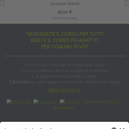
Giuseppe Ridulfo
25,00 €
IVA compresa
"NON ESISTE IL CORSO PER TUTTI
ESISTE IL CORSO PIÙ ADATTO
PER OGNUNO DI VOI"
I nostri corsi sono davvero tanti, tutti validi
ma rispondenti a diverse esigenze formative
e di aggiornamento professionale.
EdiAcademy
vuole aiutarvi nella scelta dell’evento ideale
SEGUICI QUI:
EdiAcademy BLOG
Newsletter