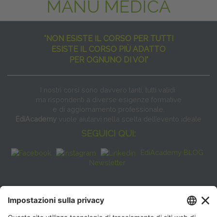
MANU MEDICA
"NON ESISTE IL CORSO PER TUTTI
ESISTE IL CORSO PIÙ ADATTO
PER OGNUNO DI VOI"
I nostri corsi sono davvero tanti, tutti validi
ma rispondenti a diverse esigenze formative
e di aggiornamento professionale.
EdiAcademy
vuole aiutarvi nella scelta dell’evento ideale
SEGUICI QUI:
EdiAcademy BLOG
Newsletter
FAQ