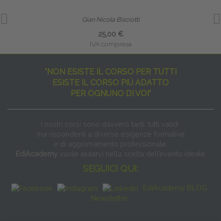
Gian Nicola Bisciotti
25,00 €
IVA compresa
"NON ESISTE IL CORSO PER TUTTI
ESISTE IL CORSO PIÙ ADATTO
PER OGNUNO DI VOI"
I nostri corsi sono davvero tanti, tutti validi
ma rispondenti a diverse esigenze formative
e di aggiornamento professionale.
EdiAcademy
vuole aiutarvi nella scelta dell’evento ideale
SEGUICI QUI:
EdiAcademy BLOG
Newsletter