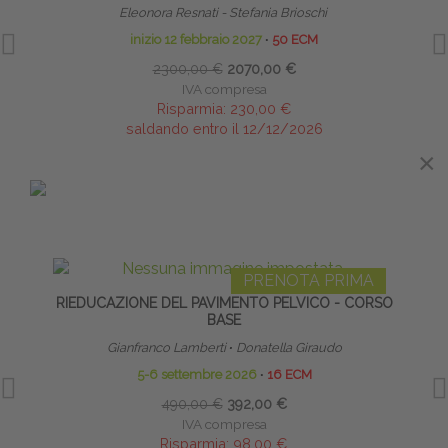
Eleonora Resnati - Stefania Brioschi
Diret
inizio 12 febbraio 2027
∙
50 ECM
2300,00 €
2070,00 €
IVA compresa
Risparmia:
230,00 €
saldando entro il 12/12/2026
×
×
IN EVIDENZA
PRENOTA PRIMA
RIEDUCAZIONE DEL PAVIMENTO PELVICO - CORSO
ATTIV
BASE
Gianfranco Lamberti
∙
Donatella Giraudo
5-6 settembre 2026
∙
16 ECM
490,00 €
392,00 €
IVA compresa
Risparmia:
98,00 €