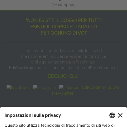
IVA compresa
"NON ESISTE IL CORSO PER TUTTI
ESISTE IL CORSO PIÙ ADATTO
PER OGNUNO DI VOI"
I nostri corsi sono davvero tanti, tutti validi
ma rispondenti a diverse esigenze formative
e di aggiornamento professionale.
EdiAcademy
vuole aiutarvi nella scelta dell’evento ideale
SEGUICI QUI:
EdiAcademy BLOG
Newsletter
FAQ
CONTATTI