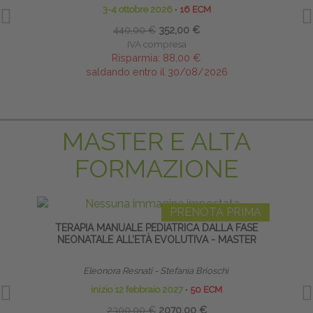
3-4 ottobre 2026
∙
16 ECM
440,00 €
352,00 €
IVA compresa
Risparmia:
88,00 €
saldando entro il 30/08/2026
MASTER E ALTA
FORMAZIONE
PRENOTA PRIMA
TERAPIA MANUALE PEDIATRICA DALLA FASE
TECNI
NEONATALE ALL’ETÀ EVOLUTIVA - MASTER
Eleonora Resnati - Stefania Brioschi
inizio 12 febbraio 2027
∙
50 ECM
2300,00 €
2070,00 €