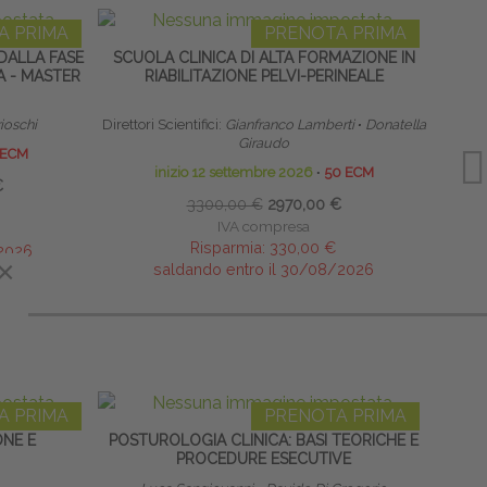
A PRIMA
PRENOTA PRIMA
DALLA FASE
SCUOLA CLINICA DI ALTA FORMAZIONE IN
LINF
A - MASTER
RIABILITAZIONE PELVI-PERINEALE
rioschi
Direttori Scientifici:
Gianfranco Lamberti
∙
Donatella
Giraudo
 ECM
inizio 12 settembre 2026
∙
50 ECM
€
3300,00 €
2970,00 €
IVA compresa
Risparmia:
330,00 €
/2026
×
saldando entro il 30/08/2026
A PRIMA
PRENOTA PRIMA
ONE E
POSTUROLOGIA CLINICA: BASI TEORICHE E
PROCEDURE ESECUTIVE
RIPR