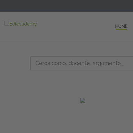
HOME
5 AULE
a una fe
non