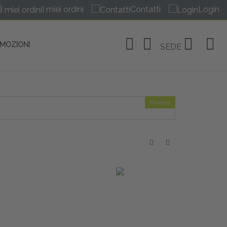
I miei ordini
Contatti
Login
OMOZIONI
SEDE
Ricerca
OSITIVI
no Linate
tivi