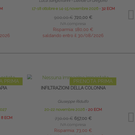
Luca Sangiovanni - Davide Di Gregorio
Res
CM
17-18 ottobre e 14-15 novembre 2026
∙
32 ECM
900,00 €
720,00 €
IVA compresa
Risparmia:
180,00 €
/2026
saldando entro il 30/08/2026
A PRIMA
PRENOTA PRIMA
PIA
INFILTRAZIONI DELLA COLONNA
I
Giuseppe Ridulfo
2027
20-22 novembre 2026
∙
20 ECM
8 ECM
730,00 €
657,00 €
IVA compresa
Risparmia:
73,00 €