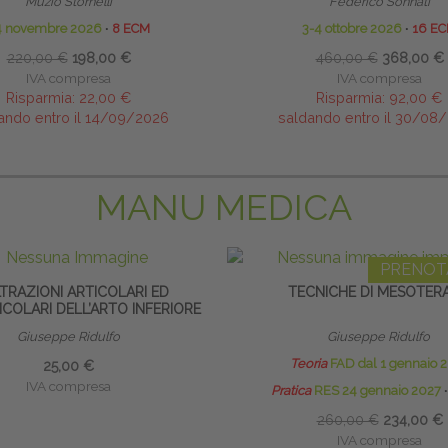
Muzio Stornelli
Federico Sonnati
4 novembre 2026
∙
8 ECM
3-4 ottobre 2026
∙
16 E
220,00 €
198,00 €
460,00 €
368,00 €
IVA compresa
IVA compresa
Risparmia:
22,00 €
Risparmia:
92,00 €
ando entro il 14/09/2026
saldando entro il 30/08
MANU MEDICA
PRENOT
LTRAZIONI ARTICOLARI ED
TECNICHE DI MESOTERA
COLARI DELL’ARTO INFERIORE
Giuseppe Ridulfo
Giuseppe Ridulfo
Teoria
FAD dal 1 gennaio 
25,00 €
IVA compresa
Pratica
RES 24 gennaio 2027
∙
260,00 €
234,00 €
IVA compresa