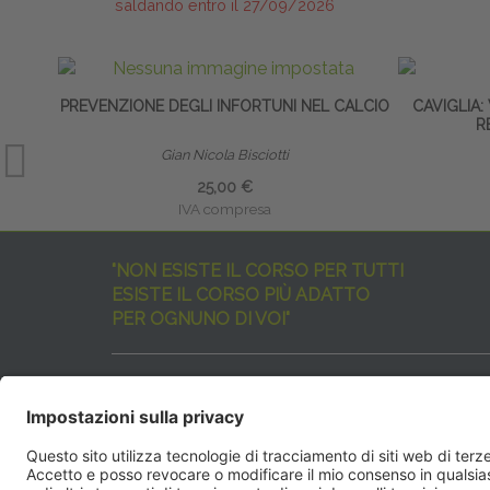
saldando entro il 27/09/2026
PREVENZIONE DEGLI INFORTUNI NEL CALCIO
CAVIGLIA:
R
Gian Nicola Bisciotti
25,00 €
IVA compresa
"NON ESISTE IL CORSO PER TUTTI
ESISTE IL CORSO PIÙ ADATTO
PER OGNUNO DI VOI"
I nostri corsi sono davvero tanti, tutti validi
ma rispondenti a diverse esigenze formative
e di aggiornamento professionale.
EdiAcademy
vuole aiutarvi nella scelta dell’evento 
SEGUICI QUI: