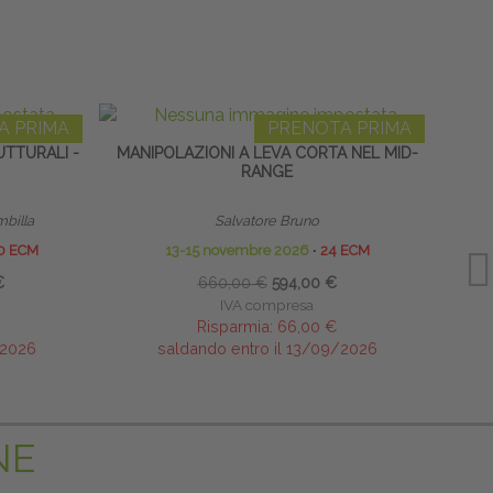
A PRIMA
PRENOTA PRIMA
TTURALI -
MANIPOLAZIONI A LEVA CORTA NEL MID-
ARTI
RANGE
DA
mbilla
Salvatore Bruno
0 ECM
13-15 novembre 2026
∙
24 ECM
€
660,00 €
594,00 €
IVA compresa
Risparmia:
66,00 €
/2026
saldando entro il 13/09/2026
NE