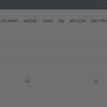
CHI SIAMO
INFO ECM
INFO PR
MASTER
CORSI
FAD
 CORSI - SALA CONGRESSI - SPAZI ESP
OLTRE 200 EVENTI OGNI ANNO
PROVIDER ECM dal 2004
CORSI RESIDENZIALI
MASTER IN ALTA FORMAZIONE
ACCREDITAMENTO ECM
rmata di Metropolitana MM4 (REPETTI) dall’aeroporto di Mila
 abbiamo mai smesso di dare risposte ai vostri bisogni forma
dedicati a professionisti sanitari e tecnici dello sport