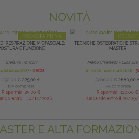
NOVITÀ
PRENOTA PRIMA
PRENOT
DI RESPIRAZIONE MIOFASCIALE:
TECNICHE OSTEOPATICHE STRU
POSTURA E FUNZIONE
MASTER
Stefania Tronconi
Marco Chiantello - Luca Bra
14 febbraio 2027
∙
8 ECM
inizio 20 novembre 2026
∙
5
250,00 €
225,00 €
3200,00 €
2880,00 
IVA compresa
IVA compresa
Risparmia:
25,00 €
Risparmia:
320,00 €
ando entro il 14/12/2026
saldando entro il 20/09
ASTER E ALTA FORMAZIO