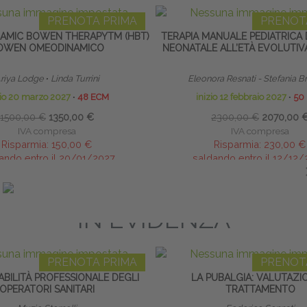
PRENOTA PRIMA
PRENOT
MIC BOWEN THERAPYTM (HBT)
TERAPIA MANUALE PEDIATRICA 
OWEN OMEODINAMICO
NEONATALE ALL’ETÀ EVOLUTIV
riya Lodge
∙
Linda Turrini
Eleonora Resnati - Stefania B
zio 20 marzo 2027
∙
48 ECM
inizio 12 febbraio 2027
∙
50
1500,00 €
1350,00 €
2300,00 €
2070,00 
IVA compresa
IVA compresa
Risparmia:
150,00 €
Risparmia:
230,00 €
ando entro il 20/01/2027
saldando entro il 12/12
IN EVIDENZA
PRENOTA PRIMA
PRENOT
BILITÀ PROFESSIONALE DEGLI
LA PUBALGIA: VALUTAZI
OPERATORI SANITARI
TRATTAMENTO