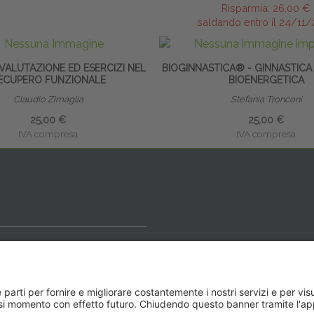
Risparmia:
26,00 €
saldando entro il 24/11
 VALUTAZIONE ED ESERCIZI NEL
BIOGINNASTICA® - GINNASTICA
ECUPERO FUNZIONALE
BIOENERGETICA
Claudio Zimaglia
Stefania Tronconi
25,00 €
25,00 €
IVA compresa
IVA compresa
ideale