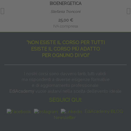
BIOENERGETICA
Stefania Tronconi
25,00 €
IVA compresa
"NON ESISTE IL CORSO PER TUTTI
ESISTE IL CORSO PIÙ ADATTO
PER OGNUNO DI VOI"
I nostri corsi sono davvero tanti, tutti validi
ma rispondenti a diverse esigenze formative
e di aggiornamento professionale.
EdiAcademy
vuole aiutarvi nella scelta dell’evento ideale
SEGUICI QUI:
EdiAcademy BLOG
Newsletter