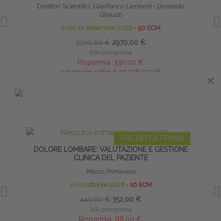
Direttori Scientifici:
Gianfranco Lamberti
∙
Donatella
Giraudo
inizio 12 settembre 2026
∙
50 ECM
3300,00 €
2970,00 €
IVA compresa
Risparmia:
330,00 €
saldando entro il 30/08/2026
×
×
IN EVIDENZA
PRENOTA PRIMA
DOLORE LOMBARE: VALUTAZIONE E GESTIONE
GR
CLINICA DEL PAZIENTE
Marco Primavera
10-11 ottobre 2026
∙
16 ECM
440,00 €
352,00 €
IVA compresa
Risparmia:
88,00 €