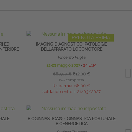
PRENOTA PRIMA
RI ED
IMAGING DIAGNOSTICO: PATOLOGIE
INFERIORE
DELL’APPARATO LOCOMOTORE
Vincenzo Puglia
21-23 maggio 2027
∙
24 ECM
680,00 €
612,00 €
IVA compresa
Risparmia:
68,00 €
saldando entro il 21/03/2027
RALE
BIOGINNASTICA® - GINNASTICA POSTURALE
BIOENERGETICA
EXT
Stefania Tronconi