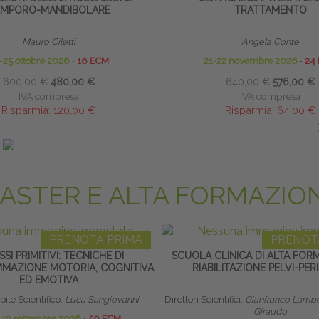
EMPORO-MANDIBOLARE
TRATTAMENTO
Mauro Ciletti
Angela Conte
-25 ottobre 2026
∙
16 ECM
21-22 novembre 2026
∙
24
600,00 €
480,00 €
640,00 €
576,00 €
IVA compresa
IVA compresa
Risparmia:
120,00 €
Risparmia:
64,00 €
ando entro il 30/08/2026
saldando entro il 27/09
ASTER E ALTA FORMAZIO
PRENOTA PRIMA
PRENOT
SSI PRIMITIVI: TECNICHE DI
SCUOLA CLINICA DI ALTA FOR
MAZIONE MOTORIA, COGNITIVA
RIABILITAZIONE PELVI-PER
ED EMOTIVA
ile Scientifico:
Luca Sangiovanni
Direttori Scientifici:
Gianfranco Lambe
Giraudo
o 19 settembre 2026
∙
50 ECM