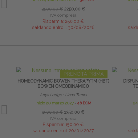
2500,00 €
2250,00 €
IVA compresa
Risparmia:
250,00 €
saldando entro il 30/08/2026
sald
PRENOTA PRIMA
HOMEODYNAMIC BOWEN THERAPYTM (HBT)
DISFUN
BOWEN OMEODINAMICO
T
Ariya Lodge
∙
Linda Turrini
inizio 20 marzo 2027
∙
48 ECM
24
1500,00 €
1350,00 €
IVA compresa
Risparmia:
150,00 €
saldando entro il 20/01/2027
sald