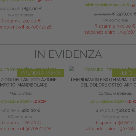
inizio 12 settembre 2026
∙
5
2100,00 €
1890,00 €
3300,00 €
2970,00 
IVA compresa
IVA compresa
Risparmia:
210,00 €
Risparmia:
330,00 €
ando entro il 30/08/2026
saldando entro il 30/08
IN EVIDENZA
PRENOTA PRIMA
PRENOT
ZIONI DELL’ARTICOLAZIONE
I MERIDIANI IN FISIOTERAPIA: 
EMPORO-MANDIBOLARE
DEL DOLORE OSTEO-ARTI
Mauro Ciletti
Catherine Bellwald
-25 ottobre 2026
∙
16 ECM
10-11 ottobre 2026
∙
16 E
600,00 €
480,00 €
460,00 €
368,00 €
IVA compresa
IVA compresa
Risparmia:
120,00 €
Risparmia:
92,00 €
ando entro il 30/08/2026
saldando entro il 30/08