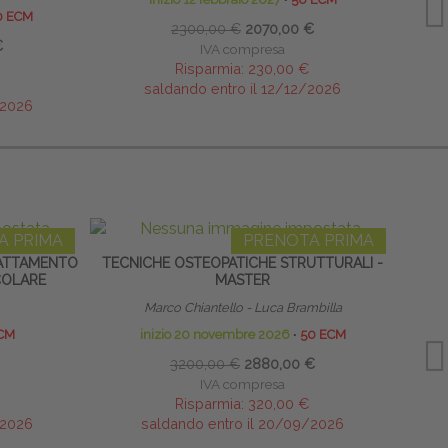
0 ECM
2300,00 €
2070,00 €
€
IVA compresa
Risparmia:
230,00 €
saldando entro il 12/12/2026
/2026
A PRIMA
PRENOTA PRIMA
TRATTAMENTO
TECNICHE OSTEOPATICHE STRUTTURALI -
TR
COLARE
MASTER
SCO
Marco Chiantello - Luca Brambilla
Emanue
CM
inizio 20 novembre 2026
∙
50 ECM
26-27
3200,00 €
2880,00 €
IVA compresa
Risparmia:
320,00 €
/2026
saldando entro il 20/09/2026