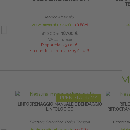
T
Monica Mastrullo
20-21 novembre 2026
∙
16 ECM
24
430,00 €
387,00 €
IVA compresa
Risparmia:
43,00 €
saldando entro il 20/09/2026
sald
M
PRENOTA PRIMA
LINFODRENAGGIO MANUALE E BENDAGGIO
RIFLE
LINFOLOGICO
RIPROGRAM
Direttore Scientifico: Didier Tomson
Responsab
inizio 4 settembre 2026
∙
50 ECM
inizi