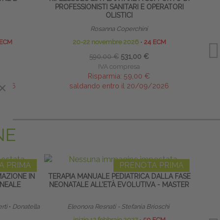
PROFESSIONISTI SANITARI E OPERATORI
OLISTICI
Rosanna Coperchini
 ECM
20-22 novembre 2026
∙
24 ECM
590,00 €
531,00 €
IVA compresa
Risparmia:
59,00 €
×
×
/2026
saldando entro il 20/09/2026
NE
A PRIMA
PRENOTA PRIMA
MAZIONE IN
TERAPIA MANUALE PEDIATRICA DALLA FASE
HOME
INEALE
NEONATALE ALL’ETÀ EVOLUTIVA - MASTER
rti
∙
Donatella
Eleonora Resnati - Stefania Brioschi
inizio 12 febbraio 2027
∙
50 ECM