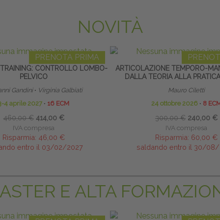
NOVITÀ
PRENOTA PRIMA
PRENOT
Y TRAINING: CONTROLLO LOMBO-
ARTICOLAZIONE TEMPORO-MAN
PELVICO
DALLA TEORIA ALLA PRATICA
anni Gandini
∙
Virginia Galbiati
Mauro Ciletti
3-4 aprile 2027
∙
16 ECM
24 ottobre 2026
∙
8 EC
460,00 €
414,00 €
300,00 €
240,00 €
IVA compresa
IVA compresa
Risparmia:
46,00 €
Risparmia:
60,00 €
ando entro il 03/02/2027
saldando entro il 30/08
ASTER E ALTA FORMAZIO