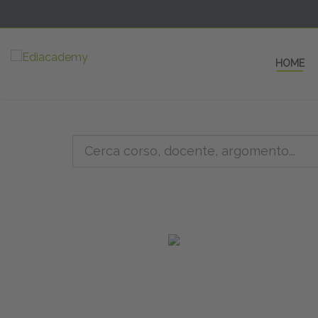
HOME
5 AULE
a una fe
non