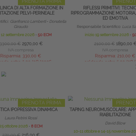
PRENOTA PRIMA
PRENOT
INICA DI ALTA FORMAZIONE IN
RIFLESSI PRIMITIVI: TECNI
LITAZIONE PELVI-PERINEALE
RIPROGRAMMAZIONE MOTORIA,
ED EMOTIVA
ifici:
Gianfranco Lamberti
∙
Donatella
Giraudo
Responsabile Scientifico:
Luca Sa
o 12 settembre 2026
∙
50 ECM
inizio 19 settembre 2026
∙
5
3300,00 €
2970,00 €
2100,00 €
1890,00 
IVA compresa
IVA compresa
Risparmia:
330,00 €
Risparmia:
210,00 €
ando entro il 30/08/2026
saldando entro il 30/08
IN EVIDENZA
PRENOTA PRIMA
PRENOT
TICA IPOPRESSIVA DINAMICA
TAPING NEUROMUSCOLARE: APPL
RIABILITAZIONE
Laura Petrini Rossi
David Blow
25 ottobre 2026
∙
8 ECM
10-11 ottobre e 14-15 novembre 2
270,00 €
216,00 €