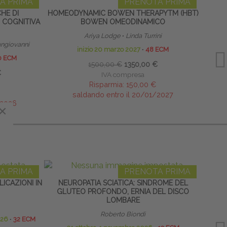
A PRIMA
PRENOTA PRIMA
CHE DI
HOMEODYNAMIC BOWEN THERAPYTM (HBT)
LINF
 COGNITIVA
BOWEN OMEODINAMICO
Ariya Lodge
∙
Linda Turrini
ngiovanni
inizio 20 marzo 2027
∙
48 ECM
0 ECM
1500,00 €
1350,00 €
€
IVA compresa
Risparmia:
150,00 €
saldando entro il 20/01/2027
/2026
×
A PRIMA
PRENOTA PRIMA
ICAZIONI IN
NEUROPATIA SCIATICA: SINDROME DEL
S
GLUTEO PROFONDO, ERNIA DEL DISCO
AP
LOMBARE
Roberto Biondi
026
∙
32 ECM