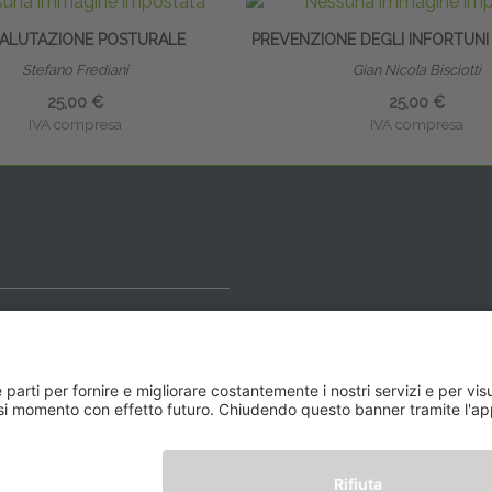
VALUTAZIONE POSTURALE
PREVENZIONE DEGLI INFORTUNI
Stefano Frediani
Gian Nicola Bisciotti
25,00 €
25,00 €
IVA compresa
IVA compresa
ideale
y BLOG
Newsletter