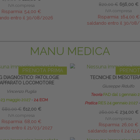
820,00 €
656,00 €
IVA compresa
IVA compresa
Risparmia:
54,00 €
Risparmia:
164,00 €
ando entro il 30/08/2026
saldando entro il 30/08
MANU MEDICA
PRENOTA PRIMA
PRENOT
G DIAGNOSTICO: PATOLOGIE
TECNICHE DI MESOTERA
’APPARATO LOCOMOTORE
Giuseppe Ridulfo
Vincenzo Puglia
Teoria
FAD dal 1 gennaio 
-23 maggio 2027
∙
24 ECM
Pratica
RES 24 gennaio 2027
∙
680,00 €
612,00 €
260,00 €
234,00 €
IVA compresa
IVA compresa
Risparmia:
68,00 €
Risparmia:
26,00 €
ando entro il 21/03/2027
saldando entro il 24/11