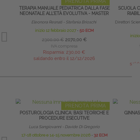
PRENOTA PRIMA
TERAPIA MANUALE PEDIATRICA DALLA FASE
SCUOLA CL
NEONATALE ALL’ETÀ EVOLUTIVA - MASTER
RIABI
Eleonora Resnati - Stefania Brioschi
Direttori Scient
inizio 12 febbraio 2027
∙
50 ECM
inizi
2300,00 €
2070,00 €
IVA compresa
Risparmia:
230,00 €
saldando entro il 12/12/2026
sald
PRENOTA PRIMA
POSTUROLOGIA CLINICA: BASI TEORICHE E
GINNAS
PROCEDURE ESECUTIVE
Luca Sangiovanni - Davide Di Gregorio
17-18 ottobre e 14-15 novembre 2026
∙
32 ECM