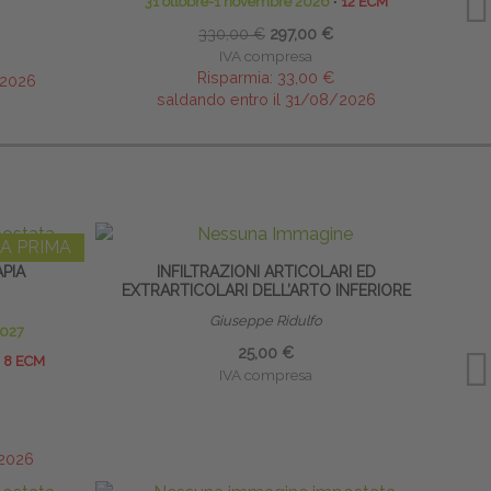
31 ottobre-1 novembre 2026
∙
12 ECM
330,00 €
297,00 €
IVA compresa
Risparmia:
33,00 €
/2026
saldando entro il 31/08/2026
A PRIMA
PIA
INFILTRAZIONI ARTICOLARI ED
INFILT
EXTRARTICOLARI DELL’ARTO INFERIORE
Giuseppe Ridulfo
2027
25,00 €
8 ECM
IVA compresa
/2026