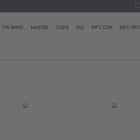
CHI SIAMO
INFO ECM
INFO PR
MASTER
CORSI
FAD
 CORSI - SALA CONGRESSI - SPAZI ESP
OLTRE 200 EVENTI OGNI ANNO
PROVIDER ECM dal 2004
CORSI RESIDENZIALI
MASTER IN ALTA FORMAZIONE
ACCREDITAMENTO ECM
rmata di Metropolitana MM4 (REPETTI) dall’aeroporto di Mila
 abbiamo mai smesso di dare risposte ai vostri bisogni forma
dedicati a professionisti sanitari e tecnici dello sport