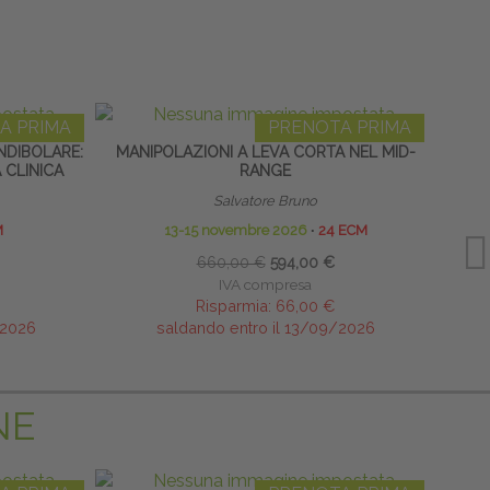
A PRIMA
PRENOTA PRIMA
DIBOLARE:
MANIPOLAZIONI A LEVA CORTA NEL MID-
RACH
 CLINICA
RANGE
AP
Salvatore Bruno
M
13-15 novembre 2026
∙
24 ECM
660,00 €
594,00 €
IVA compresa
Risparmia:
66,00 €
/2026
saldando entro il 13/09/2026
NE