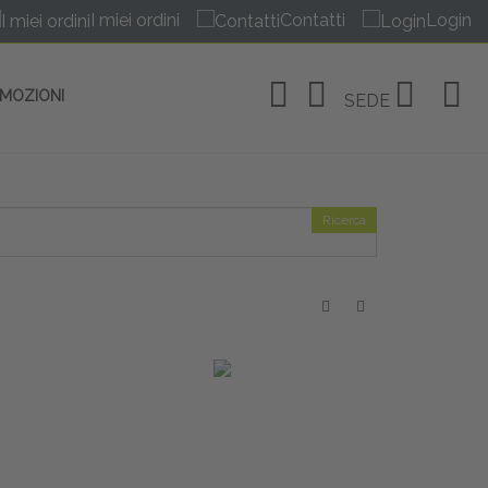
I miei ordini
Contatti
Login
OMOZIONI
SEDE
Ricerca
OSITIVI
no Linate
tivi