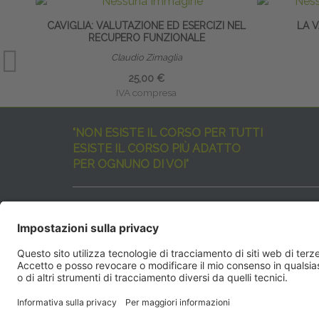
CAVIGLIA: VALUTAZIONE ED ESERCIZI NEL
LA 
RECUPERO FUNZIONALE
Claudio Zimaglia
25,00 €
IVA compresa
"NON ESISTE IL CORSO PER TUTTI
ESISTE IL CORSO PIÙ ADATTO
PER OGNUNO DI VOI"
I nostri corsi sono davvero tanti, tutti validi
ma rispondenti a diverse esigenze formative
e di aggiornamento professionale.
EdiAcademy
vuole aiutarvi nella scelta dell’evento 
SEGUICI QUI:
EdiAcadem