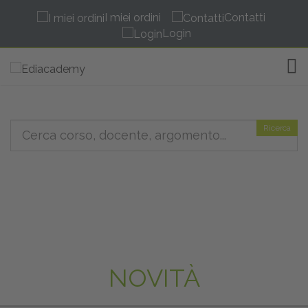
I miei ordini
Contatti
Login
TOG
Ricerca
NOVITÀ