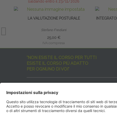
saldando entro il 23/11/2026
LA VALUTAZIONE POSTURALE
INTEGRATO
Stefano Frediani
25,00 €
IVA compresa
"NON ESISTE IL CORSO PER TUTTI
ESISTE IL CORSO PIÙ ADATTO
PER OGNUNO DI VOI"
I nostri corsi sono davvero tanti, tutti validi
ma rispondenti a diverse esigenze formative
e di aggiornamento professionale.
EdiAcademy
vuole aiutarvi nella scelta dell’evento 
SEGUICI QUI: