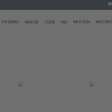
CHI SIAMO
INFO ECM
INFO PR
MASTER
CORSI
FAD
 CORSI - SALA CONGRESSI - SPAZI ESP
OLTRE 200 EVENTI OGNI ANNO
PROVIDER ECM dal 2004
CORSI RESIDENZIALI
MASTER IN ALTA FORMAZIONE
ACCREDITAMENTO ECM
rmata di Metropolitana MM4 (REPETTI) dall’aeroporto di Mila
 abbiamo mai smesso di dare risposte ai vostri bisogni forma
dedicati a professionisti sanitari e tecnici dello sport