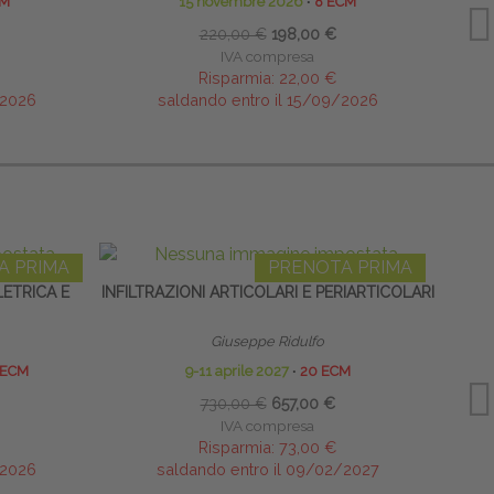
CM
15 novembre 2026
∙
8 ECM
17-18
220,00 €
198,00 €
IVA compresa
Risparmia:
22,00 €
/2026
saldando entro il 15/09/2026
A PRIMA
PRENOTA PRIMA
ETRICA E
INFILTRAZIONI ARTICOLARI E PERIARTICOLARI
EXT
Giuseppe Ridulfo
 ECM
9-11 aprile 2027
∙
20 ECM
730,00 €
657,00 €
IVA compresa
Risparmia:
73,00 €
/2026
saldando entro il 09/02/2027