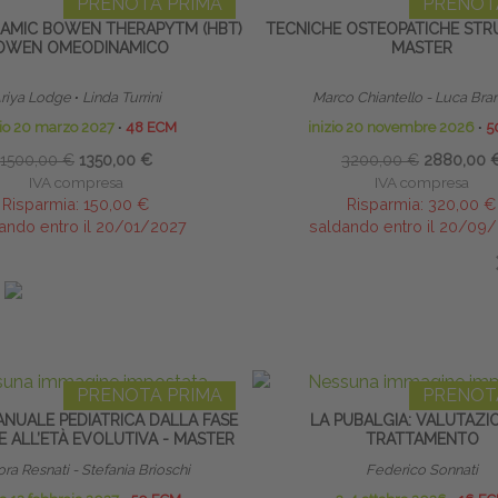
PRENOTA PRIMA
PRENOT
MIC BOWEN THERAPYTM (HBT)
TECNICHE OSTEOPATICHE STRU
OWEN OMEODINAMICO
MASTER
riya Lodge
∙
Linda Turrini
Marco Chiantello - Luca Bra
zio 20 marzo 2027
∙
48 ECM
inizio 20 novembre 2026
∙
5
1500,00 €
1350,00 €
3200,00 €
2880,00 
IVA compresa
IVA compresa
Risparmia:
150,00 €
Risparmia:
320,00 €
ando entro il 20/01/2027
saldando entro il 20/09
IN EVIDENZA
PRENOTA PRIMA
PRENOT
ANUALE PEDIATRICA DALLA FASE
LA PUBALGIA: VALUTAZI
 ALL’ETÀ EVOLUTIVA - MASTER
TRATTAMENTO
ra Resnati - Stefania Brioschi
Federico Sonnati