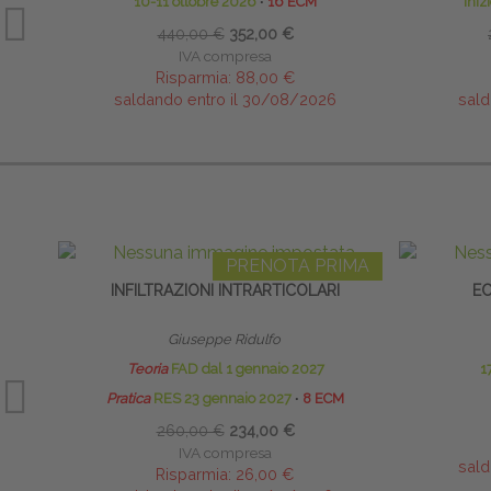
10-11 ottobre 2026
∙
16 ECM
iniz
440,00 €
352,00 €
IVA compresa
Risparmia:
88,00 €
saldando entro il 30/08/2026
sald
PRENOTA PRIMA
INFILTRAZIONI INTRARTICOLARI
EC
Giuseppe Ridulfo
Teoria
FAD dal 1 gennaio 2027
1
Pratica
RES 23 gennaio 2027
∙
8 ECM
260,00 €
234,00 €
IVA compresa
sald
Risparmia:
26,00 €