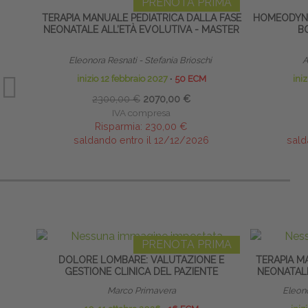
PRENOTA PRIMA
TERAPIA MANUALE PEDIATRICA DALLA FASE
HOMEODYNA
NEONATALE ALL’ETÀ EVOLUTIVA - MASTER
B
Eleonora Resnati - Stefania Brioschi
A
inizio 12 febbraio 2027
∙
50 ECM
ini
2300,00 €
2070,00 €
IVA compresa
Risparmia:
230,00 €
saldando entro il 12/12/2026
sald
PRENOTA PRIMA
DOLORE LOMBARE: VALUTAZIONE E
TERAPIA M
GESTIONE CLINICA DEL PAZIENTE
NEONATALE
Marco Primavera
Eleono