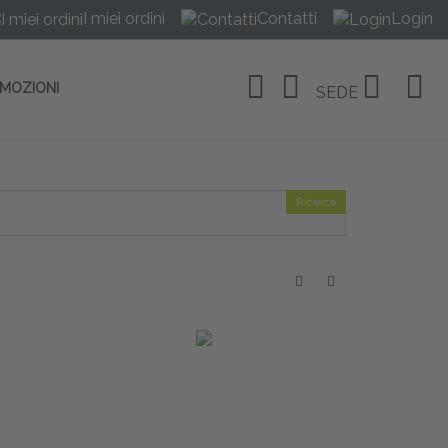
I miei ordini
Contatti
Login
OMOZIONI
SEDE
Ricerca
OSITIVI
no Linate
tivi