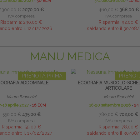
io 12 febbraio 2027
∙
50 ECM
3-4 ottobre 2026
∙
16 E
2300,00 €
2070,00 €
460,00 €
368,00 €
IVA compresa
IVA compresa
Risparmia:
230,00 €
Risparmia:
92,00 €
ando entro il 12/12/2026
saldando entro il 30/08
MANU MEDICA
PRENOTA PRIMA
PRENOT
OGRAFIA ADDOMINALE
ECOGRAFIA MUSCOLO-SCHEL
ARTICOLARE
Mauro Branchini
Mauro Branchini
7-18 aprile 2027
∙
16 ECM
18-20 settembre 2026
∙
24
550,00 €
495,00 €
780,00 €
702,00 €
IVA compresa
IVA compresa
Risparmia:
55,00 €
Risparmia:
78,00 €
ando entro il 17/02/2027
saldando entro il 30/08