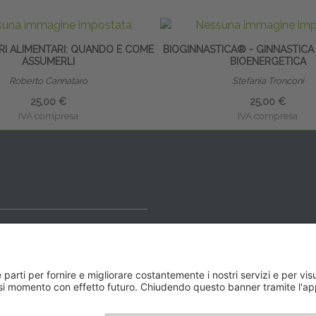
RI ALIMENTARI: QUANDO E COME
BIOGINNASTICA® - GINNASTICA
ASSUMERLI
BIOENERGETICA
Roberto Cannataro
Stefania Tronconi
25,00 €
25,00 €
IVA compresa
IVA compresa
ideale