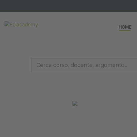
HOME
5 AULE
a una fe
non