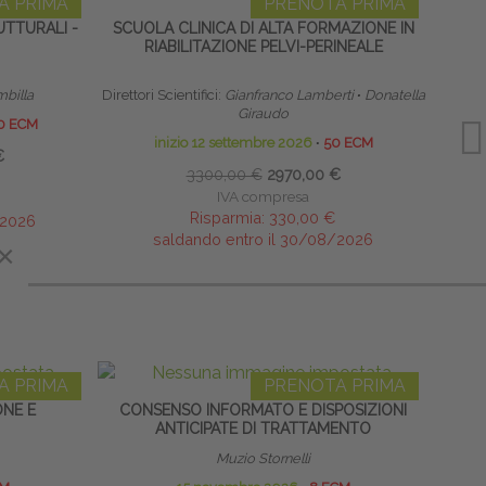
A PRIMA
PRENOTA PRIMA
TTURALI -
SCUOLA CLINICA DI ALTA FORMAZIONE IN
LINF
RIABILITAZIONE PELVI-PERINEALE
mbilla
Direttori Scientifici:
Gianfranco Lamberti
∙
Donatella
Giraudo
0 ECM
inizio 12 settembre 2026
∙
50 ECM
€
3300,00 €
2970,00 €
IVA compresa
Risparmia:
330,00 €
/2026
saldando entro il 30/08/2026
×
×
A PRIMA
PRENOTA PRIMA
ONE E
CONSENSO INFORMATO E DISPOSIZIONI
POST
ANTICIPATE DI TRATTAMENTO
Muzio Stornelli
L