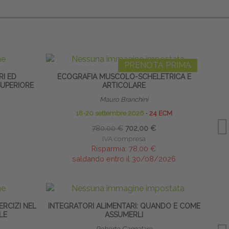
PRENOTA PRIMA
RI ED
ECOGRAFIA MUSCOLO-SCHELETRICA E
SUPERIORE
ARTICOLARE
EXT
Mauro Branchini
18-20 settembre 2026
∙
24 ECM
780,00 €
702,00 €
IVA compresa
Risparmia:
78,00 €
saldando entro il 30/08/2026
ERCIZI NEL
INTEGRATORI ALIMENTARI: QUANDO E COME
BIOGI
LE
ASSUMERLI
Roberto Cannataro