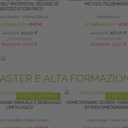
 SELF MYOFASCIAL RELEASE ED
METODO FELDENKRAI
SERCIZIO ECCENTRICO
anni Gandini
∙
Virginia Galbiati
Marta Melucci
6-7 marzo 2027
∙
16 ECM
6-7 febbraio 2027
∙
16 E
460,00 €
414,00 €
440,00 €
396,00 €
IVA compresa
IVA compresa
Risparmia:
46,00 €
Risparmia:
44,00 €
ando entro il 06/01/2027
saldando entro il 06/12
ASTER E ALTA FORMAZIO
PRENOTA PRIMA
PRENOT
NAGGIO MANUALE E BENDAGGIO
HOMEODYNAMIC BOWEN THERA
LINFOLOGICO
BOWEN OMEODINAMI
ore Scientifico: Didier Tomson
Ariya Lodge
∙
Linda Turri
io 4 settembre 2026
∙
50 ECM
inizio 20 marzo 2027
∙
48 