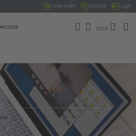
I miei ordini
Contatti
Login
OMOZIONI
SEDE
OSITIVI
no Linate
tivi