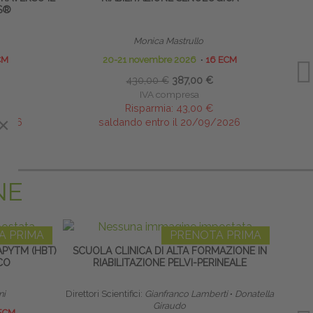
S®
Monica Mastrullo
CM
20-21 novembre 2026
∙
16 ECM
430,00 €
387,00 €
IVA compresa
Risparmia:
43,00 €
×
×
/2026
saldando entro il 20/09/2026
NE
A PRIMA
PRENOTA PRIMA
PYTM (HBT)
SCUOLA CLINICA DI ALTA FORMAZIONE IN
CO
RIABILITAZIONE PELVI-PERINEALE
RIPR
ni
Direttori Scientifici:
Gianfranco Lamberti
∙
Donatella
Res
Giraudo
ECM