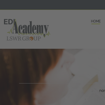
HOME
5 AULE
a una fe
non