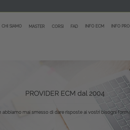
CHI SIAMO
INFO ECM
INFO PR
MASTER
CORSI
FAD
 CORSI - SALA CONGRESSI - SPAZI ESP
OLTRE 200 EVENTI OGNI ANNO
PROVIDER ECM dal 2004
CORSI RESIDENZIALI
MASTER IN ALTA FORMAZIONE
ACCREDITAMENTO ECM
rmata di Metropolitana MM4 (REPETTI) dall’aeroporto di Mila
 abbiamo mai smesso di dare risposte ai vostri bisogni forma
dedicati a professionisti sanitari e tecnici dello sport