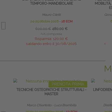
TEMPORO-MANDIBOLARE
MOBILITÀ,
E
Mauro Ciletti
Giov
24-25 ottobre 2026
∙
16 ECM
600,00 €
480,00 €
IVA compresa
Risparmia:
120,00 €
saldando entro il 30/08/2026
sald
M
PRENOTA PRIMA
TECNICHE OSTEOPATICHE STRUTTURALI -
LINFODRE
MASTER
Marco Chiantello - Luca Brambilla
Dirett
inizio 20 novembre 2026
∙
50 ECM
iniz