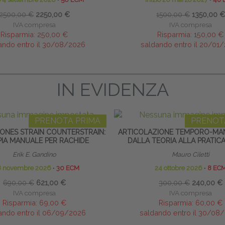
2500,00 €
2250,00 €
1500,00 €
1350,00 €
IVA compresa
IVA compresa
Risparmia:
250,00 €
Risparmia:
150,00 €
ando entro il 30/08/2026
saldando entro il 20/01
IN EVIDENZA
PRENOTA PRIMA
PRENOT
ONES STRAIN COUNTERSTRAIN:
ARTICOLAZIONE TEMPORO-MAN
PIA MANUALE PER RACHIDE
DALLA TEORIA ALLA PRATICA
Erik E. Gandino
Mauro Ciletti
8 novembre 2026
∙
30 ECM
24 ottobre 2026
∙
8 EC
690,00 €
621,00 €
300,00 €
240,00 €
IVA compresa
IVA compresa
Risparmia:
69,00 €
Risparmia:
60,00 €
ando entro il 06/09/2026
saldando entro il 30/08