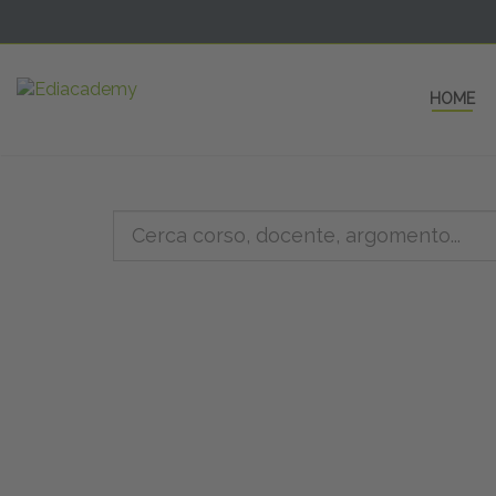
HOME
5 AULE
a una fe
non