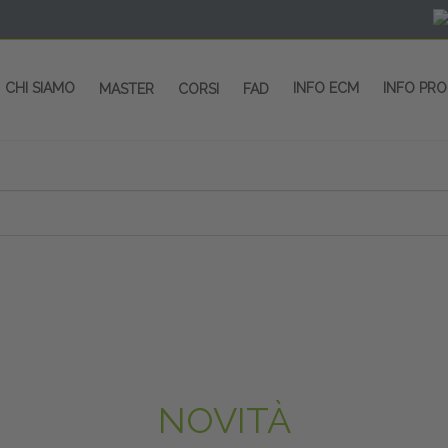
CHI SIAMO
INFO ECM
INFO PR
MASTER
CORSI
FAD
 CORSI - SALA CONGRESSI - SPAZI ESP
OLTRE 200 EVENTI OGNI ANNO
PROVIDER ECM dal 2004
CORSI RESIDENZIALI
MASTER IN ALTA FORMAZIONE
ACCREDITAMENTO ECM
rmata di Metropolitana MM4 (REPETTI) dall’aeroporto di Mila
 abbiamo mai smesso di dare risposte ai vostri bisogni forma
dedicati a professionisti sanitari e tecnici dello sport
NOVITÀ