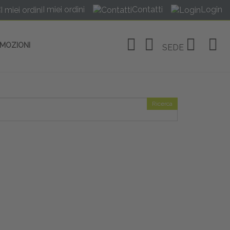
I miei ordini
Contatti
Login
OMOZIONI
SEDE
Ricerca
OSITIVI
no Linate
tivi