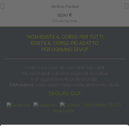
Stefano Frediani
25,00 €
IVA compresa
"NON ESISTE IL CORSO PER TUTTI
ESISTE IL CORSO PIÙ ADATTO
PER OGNUNO DI VOI"
I nostri corsi sono davvero tanti, tutti validi
ma rispondenti a diverse esigenze formative
e di aggiornamento professionale.
EdiAcademy
vuole aiutarvi nella scelta dell’evento ideale
SEGUICI QUI:
EdiAcademy BLOG
Newsletter