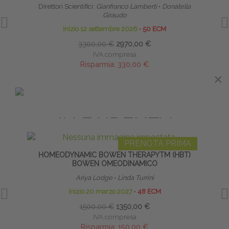
Direttori Scientifici:
Gianfranco Lamberti
∙
Donatella
Giraudo
inizio 12 settembre 2026
∙
50 ECM
3300,00 €
2970,00 €
IVA compresa
Risparmia:
330,00 €
saldando entro il 30/08/2026
×
×
IN EVIDENZA
PRENOTA PRIMA
HOMEODYNAMIC BOWEN THERAPYTM (HBT)
BOWEN OMEODINAMICO
Ariya Lodge
∙
Linda Turrini
inizio 20 marzo 2027
∙
48 ECM
1500,00 €
1350,00 €
IVA compresa
Risparmia:
150,00 €