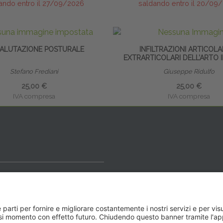
ando entro il 27/09/2026
saldando entro il 20/09
VALUTAZIONE POSTURALE
INFILTRAZIONI ARTICOLA
EXTRARTICOLARI DELL’ARTO 
Stefano Frediani
Giuseppe Ridulfo
25,00 €
25,00 €
IVA compresa
IVA compresa
ideale