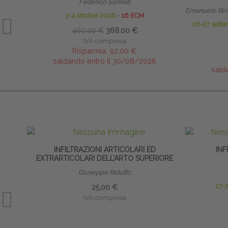
Federico Sonnati
Emanuele Rov
3-4 ottobre 2026
∙
16 ECM
26-27 sette
460,00 €
368,00 €
IVA compresa
Risparmia:
92,00 €
saldando entro il 30/08/2026
sald
INFILTRAZIONI ARTICOLARI ED
INF
EXTRARTICOLARI DELL’ARTO SUPERIORE
Giuseppe Ridulfo
27-
25,00 €
IVA compresa