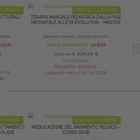
A PRIMA
PRENOTA PRIMA
TTURALI -
TERAPIA MANUALE PEDIATRICA DALLA FASE
HOME
NEONATALE ALL’ETÀ EVOLUTIVA - MASTER
mbilla
Eleonora Resnati - Stefania Brioschi
0 ECM
inizio 12 febbraio 2027
∙
50 ECM
€
2300,00 €
2070,00 €
IVA compresa
Risparmia:
230,00 €
/2026
saldando entro il 12/12/2026
×
×
A PRIMA
PRENOTA PRIMA
TRATTAMENTO
RIEDUCAZIONE DEL PAVIMENTO PELVICO -
TERAP
COLARE
CORSO BASE
NEON