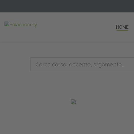
HOME
5 AULE
a una fe
non