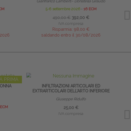
Gianfranco Lamberti
∙
Donatella Giraudo
CM
5-6 settembre 2026
∙
16 ECM
490,00 €
392,00 €
IVA compresa
Risparmia:
98,00 €
/2026
saldando entro il 30/08/2026
A PRIMA
LONNA
INFILTRAZIONI ARTICOLARI ED
EXTRARTICOLARI DELL’ARTO INFERIORE
Giuseppe Ridulfo
 ECM
25,00 €
IVA compresa