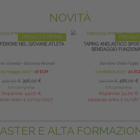
NOVITÀ
PRENOTA PRIMA
PRENOT
INFERIORE NEL GIOVANE ATLETA
TAPING ANELASTICO SPOR
BENDAGGIO FUNZION
no Vianello
∙
Eleonora Resnati
Stevfano Della Foglia
-23 maggio 2027
∙
16 ECM
1-3 ottobre 2027
∙
20 EC
440,00 €
396,00 €
540,00 €
486,00 €
IVA compresa
IVA compresa
Risparmia:
44,00 €
Risparmia:
54,00 €
ando entro il 22/03/2027
saldando entro il 01/08
ASTER E ALTA FORMAZIO