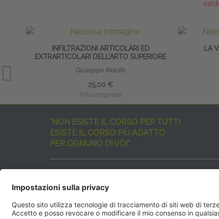
sald
INFILTRAZIONI ARTICOLARI ED
LA 
EXTRARTICOLARI DELL’ARTO SUPERIORE
Giuseppe Ridulfo
25,00 €
IVA compresa
"NON ESISTE IL CORSO PER TUTTI
ESISTE IL CORSO PIÙ ADATTO
PER OGNUNO DI VOI"
I nostri corsi sono davvero tanti, tutti validi
ma rispondenti a diverse esigenze formative
e di aggiornamento professionale.
EdiAcademy
vuole aiutarvi nella scelta dell’evento 
SEGUICI QUI: