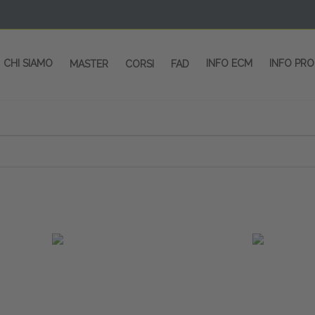
CHI SIAMO
INFO ECM
INFO PR
MASTER
CORSI
FAD
 CORSI - SALA CONGRESSI - SPAZI ESP
OLTRE 200 EVENTI OGNI ANNO
PROVIDER ECM dal 2004
CORSI RESIDENZIALI
MASTER IN ALTA FORMAZIONE
ACCREDITAMENTO ECM
rmata di Metropolitana MM4 (REPETTI) dall’aeroporto di Mila
 abbiamo mai smesso di dare risposte ai vostri bisogni forma
dedicati a professionisti sanitari e tecnici dello sport