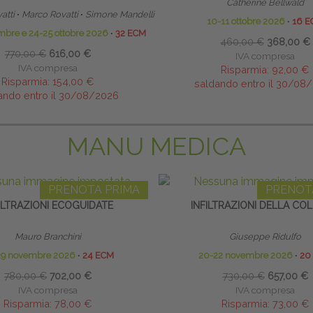
Catherine Bellwald
atti
∙
Marco Rovatti
∙
Simone Mandelli
10-11 ottobre 2026
∙
16 E
mbre e 24-25 ottobre 2026
∙
32 ECM
460,00 €
368,00 €
770,00 €
616,00 €
IVA compresa
IVA compresa
Risparmia:
92,00 €
Risparmia:
154,00 €
saldando entro il 30/08
ando entro il 30/08/2026
MANU MEDICA
PRENOTA PRIMA
PRENOT
ILTRAZIONI ECOGUIDATE
INFILTRAZIONI DELLA CO
Mauro Branchini
Giuseppe Ridulfo
29 novembre 2026
∙
24 ECM
20-22 novembre 2026
∙
20
780,00 €
702,00 €
730,00 €
657,00 €
IVA compresa
IVA compresa
Risparmia:
78,00 €
Risparmia:
73,00 €