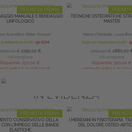
PRENOTA PRIMA
PRENOT
NAGGIO MANUALE E BENDAGGIO
TECNICHE OSTEOPATICHE STRU
LINFOLOGICO
MASTER
ore Scientifico: Didier Tomson
Marco Chiantello - Luca Bra
io 4 settembre 2026
∙
50 ECM
inizio 20 novembre 2026
∙
5
2500,00 €
2250,00 €
3200,00 €
2880,00 
IVA compresa
IVA compresa
Risparmia:
250,00 €
Risparmia:
320,00 €
ando entro il 30/08/2026
saldando entro il 20/09
IN EVIDENZA
PRENOTA PRIMA
PRENOT
ENTO CONSERVATIVO DELLA
I MERIDIANI IN FISIOTERAPIA: 
 CON L’IMPIEGO DELLE BANDE
DEL DOLORE OSTEO-ARTI
ELASTICHE