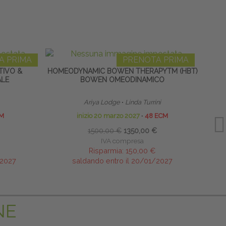
A PRIMA
PRENOTA PRIMA
TIVO &
HOMEODYNAMIC BOWEN THERAPYTM (HBT)
TECN
ALE
BOWEN OMEODINAMICO
Ariya Lodge
∙
Linda Turrini
M
inizio 20 marzo 2027
∙
48 ECM
1500,00 €
1350,00 €
IVA compresa
Risparmia:
150,00 €
/2027
saldando entro il 20/01/2027
NE