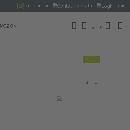
I miei ordini
Contatti
Login
OMOZIONI
SEDE
Ricerca
OSITIVI
no Linate
tivi