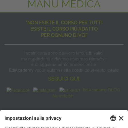
MANU MEDICA
"NON ESISTE IL CORSO PER TUTTI
ESISTE IL CORSO PIÙ ADATTO
PER OGNUNO DI VOI"
I nostri corsi sono davvero tanti, tutti validi
ma rispondenti a diverse esigenze formative
e di aggiornamento professionale.
EdiAcademy
vuole aiutarvi nella scelta dell’evento ideale
SEGUICI QUI:
EdiAcademy BLOG
Newsletter
FAQ