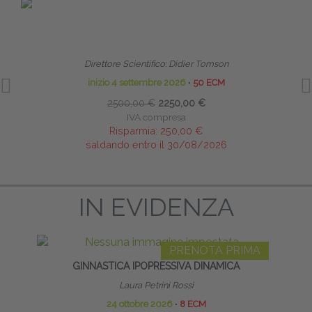
PRENOTA PRIMA
LINFODRENAGGIO MANUALE E BENDAGGIO
LINFOLOGICO
RIPR
Direttore Scientifico: Didier Tomson
inizio 4 settembre 2026
∙
50 ECM
2500,00 €
2250,00 €
IVA compresa
Risparmia:
250,00 €
saldando entro il 30/08/2026
IN EVIDENZA
PRENOTA PRIMA
GINNASTICA IPOPRESSIVA DINAMICA
Laura Petrini Rossi
24 ottobre 2026
∙
8 ECM