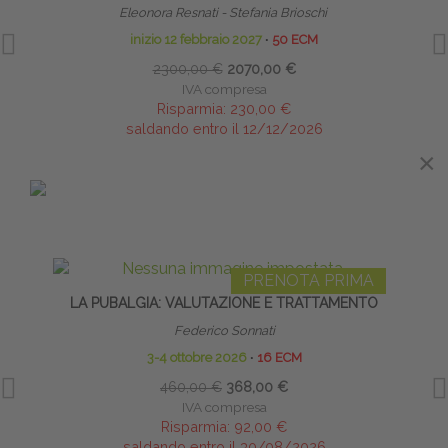
Eleonora Resnati - Stefania Brioschi
Diret
inizio 12 febbraio 2027
∙
50 ECM
2300,00 €
2070,00 €
IVA compresa
Risparmia:
230,00 €
saldando entro il 12/12/2026
×
×
IN EVIDENZA
PRENOTA PRIMA
LA PUBALGIA: VALUTAZIONE E TRATTAMENTO
Federico Sonnati
3-4 ottobre 2026
∙
16 ECM
460,00 €
368,00 €
IVA compresa
Risparmia:
92,00 €
saldando entro il 30/08/2026