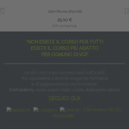
Gian Nicola Bisciotti
25,00 €
IVA compresa
"NON ESISTE IL CORSO PER TUTTI
ESISTE IL CORSO PIÙ ADATTO
PER OGNUNO DI VOI"
I nostri corsi sono davvero tanti, tutti validi
ma rispondenti a diverse esigenze formative
e di aggiornamento professionale.
EdiAcademy
vuole aiutarvi nella scelta dell’evento ideale
SEGUICI QUI:
EdiAcademy BLOG
Newsletter