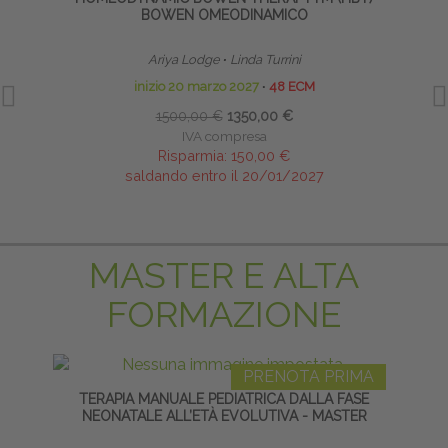
BOWEN OMEODINAMICO
Ariya Lodge
∙
Linda Turrini
inizio 20 marzo 2027
∙
48 ECM
1500,00 €
1350,00 €
IVA compresa
Risparmia:
150,00 €
saldando entro il 20/01/2027
MASTER E ALTA
FORMAZIONE
PRENOTA PRIMA
TERAPIA MANUALE PEDIATRICA DALLA FASE
S
NEONATALE ALL’ETÀ EVOLUTIVA - MASTER